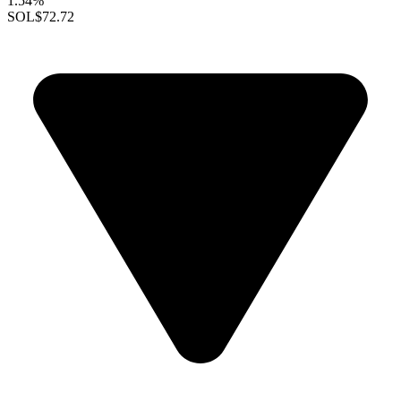
1.54%
SOL
$72.72