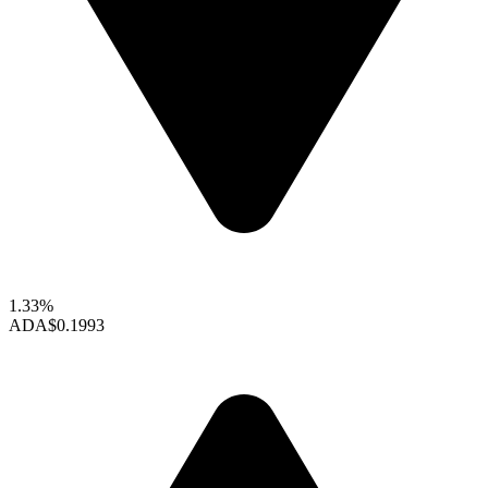
1.33%
ADA
$0.1993