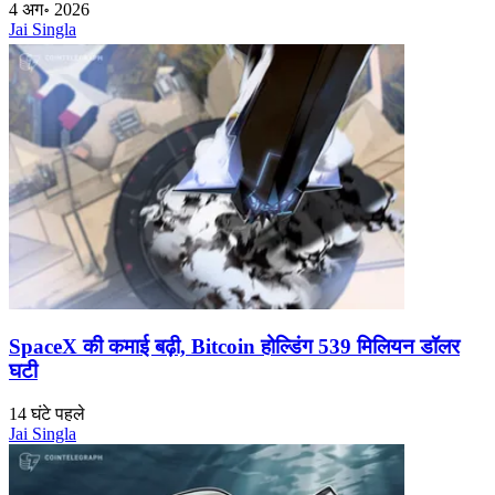
4 अग॰ 2026
Jai Singla
SpaceX की कमाई बढ़ी, Bitcoin होल्डिंग 539 मिलियन डॉलर
घटी
14 घंटे पहले
Jai Singla