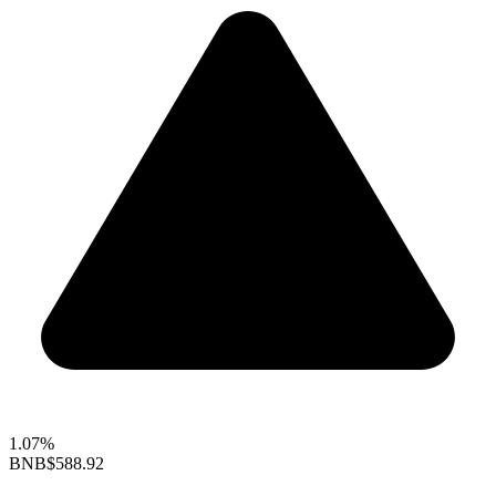
1.07%
BNB
$588.92