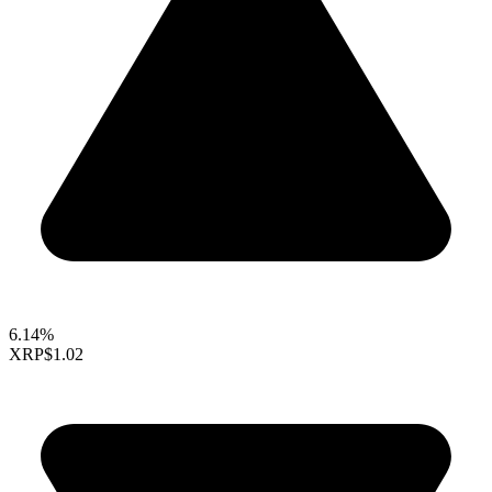
6.14%
XRP
$1.02