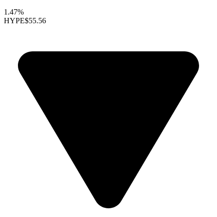
1.47%
HYPE
$55.56