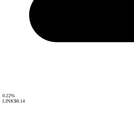
0.22%
LINK
$8.14