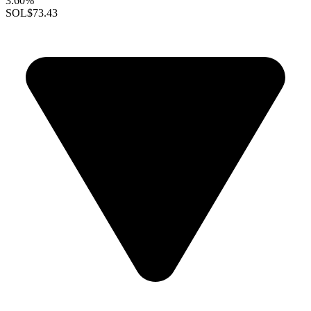
3.60%
SOL
$73.43