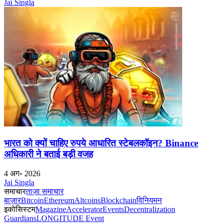
Jai Singla
भारत को क्यों चाहिए रुपये आधारित स्टेबलकॉइन? Binance
अधिकारी ने बताई बड़ी वजह
4 अग॰ 2026
Jai Singla
समाचार
ताज़ा समाचार
बाज़ार
Bitcoin
Ethereum
Altcoins
Blockchain
विनियमन
इकोसिस्टम
Magazine
Accelerator
Events
Decentralization
Guardians
LONGITUDE Event