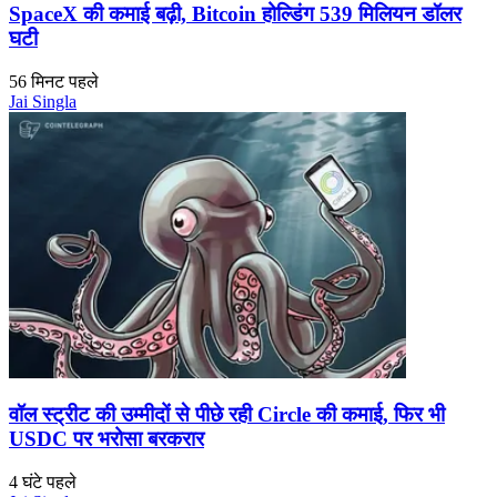
SpaceX की कमाई बढ़ी, Bitcoin होल्डिंग 539 मिलियन डॉलर
घटी
56 मिनट पहले
Jai Singla
वॉल स्ट्रीट की उम्मीदों से पीछे रही Circle की कमाई, फिर भी
USDC पर भरोसा बरकरार
4 घंटे पहले