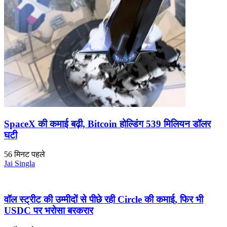
SpaceX की कमाई बढ़ी, Bitcoin होल्डिंग 539 मिलियन डॉलर
घटी
56 मिनट पहले
Jai Singla
वॉल स्ट्रीट की उम्मीदों से पीछे रही Circle की कमाई, फिर भी
USDC पर भरोसा बरकरार