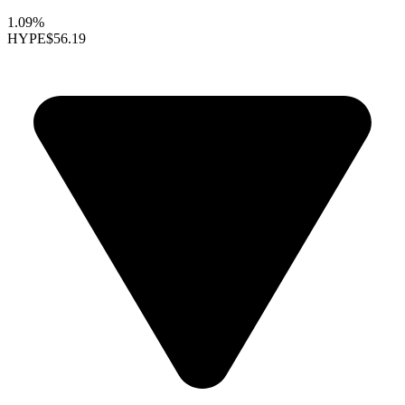
1.09%
HYPE
$56.19