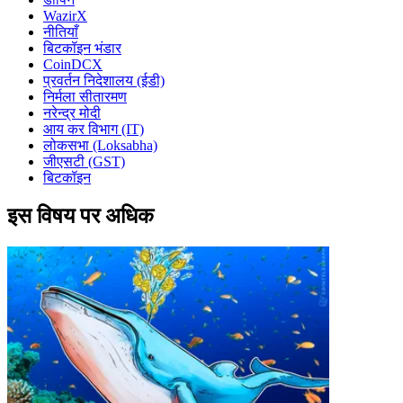
WazirX
नीतियाँ
बिटकॉइन भंडार
CoinDCX
प्रवर्तन निदेशालय (ईडी)
निर्मला सीतारमण
नरेन्द्र मोदी
आय कर विभाग (IT)
लोकसभा (Loksabha)
जीएसटी (GST)
बिटकॉइन
इस विषय पर अधिक