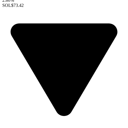
2.80%
SOL
$73.42