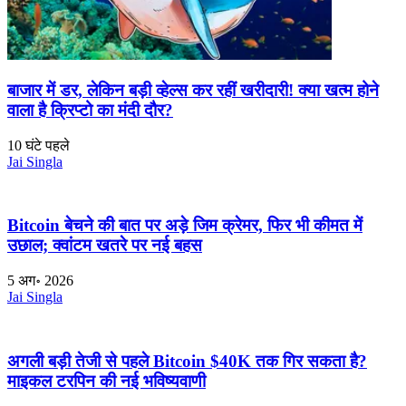
बाजार में डर, लेकिन बड़ी व्हेल्स कर रहीं खरीदारी! क्या खत्म होने
वाला है क्रिप्टो का मंदी दौर?
10 घंटे पहले
Jai Singla
Bitcoin बेचने की बात पर अड़े जिम क्रेमर, फिर भी कीमत में
उछाल; क्वांटम खतरे पर नई बहस
5 अग॰ 2026
Jai Singla
अगली बड़ी तेजी से पहले Bitcoin $40K तक गिर सकता है?
माइकल टरपिन की नई भविष्यवाणी