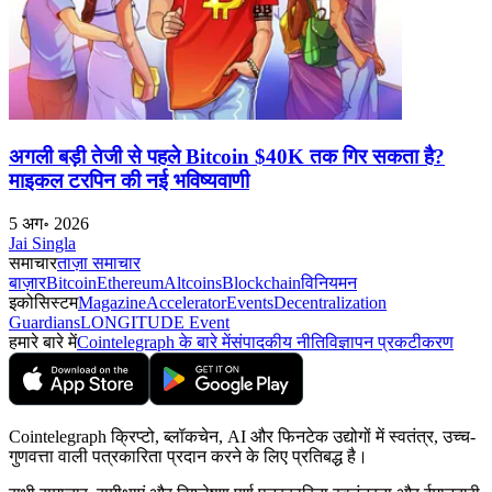
अगली बड़ी तेजी से पहले Bitcoin $40K तक गिर सकता है?
माइकल टरपिन की नई भविष्यवाणी
5 अग॰ 2026
Jai Singla
समाचार
ताज़ा समाचार
बाज़ार
Bitcoin
Ethereum
Altcoins
Blockchain
विनियमन
इकोसिस्टम
Magazine
Accelerator
Events
Decentralization
Guardians
LONGITUDE Event
हमारे बारे में
Cointelegraph के बारे में
संपादकीय नीति
विज्ञापन प्रकटीकरण
Cointelegraph क्रिप्टो, ब्लॉकचेन, AI और फिनटेक उद्योगों में स्वतंत्र, उच्च-
गुणवत्ता वाली पत्रकारिता प्रदान करने के लिए प्रतिबद्ध है।