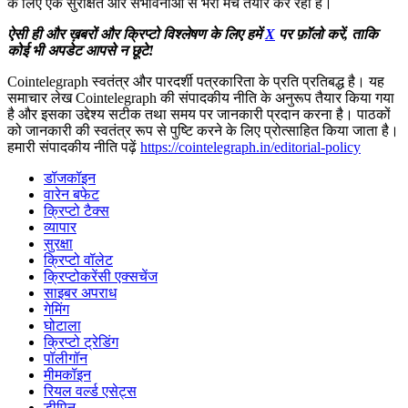
के लिए एक सुरक्षित और संभावनाओं से भरा मंच तैयार कर रही है।
ऐसी ही और ख़बरों और क्रिप्टो विश्लेषण के लिए हमें
X
पर फ़ॉलो करें, ताकि
कोई भी अपडेट आपसे न छूटे!
Cointelegraph स्वतंत्र और पारदर्शी पत्रकारिता के प्रति प्रतिबद्ध है। यह
समाचार लेख Cointelegraph की संपादकीय नीति के अनुरूप तैयार किया गया
है और इसका उद्देश्य सटीक तथा समय पर जानकारी प्रदान करना है। पाठकों
को जानकारी की स्वतंत्र रूप से पुष्टि करने के लिए प्रोत्साहित किया जाता है।
हमारी संपादकीय नीति पढ़ें
https://cointelegraph.in/editorial-policy
डॉजकॉइन
वारेन बफेट
क्रिप्टो टैक्स
व्यापार
सुरक्षा
क्रिप्टो वॉलेट
क्रिप्टोकरेंसी एक्सचेंज
साइबर अपराध
गेमिंग
घोटाला
क्रिप्टो ट्रेडिंग
पॉलीगॉन
मीमकॉइन
रियल वर्ल्ड एसेट्स
डीपिन