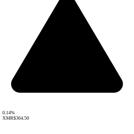
0.14%
XMR
$364.50