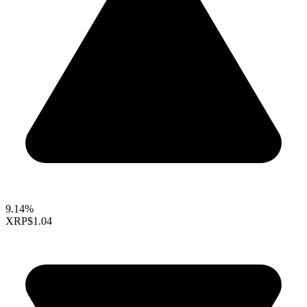
9.14%
XRP
$1.04