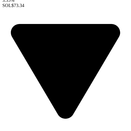
3.35%
SOL
$73.34