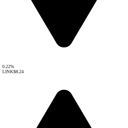
0.22%
LINK
$8.24