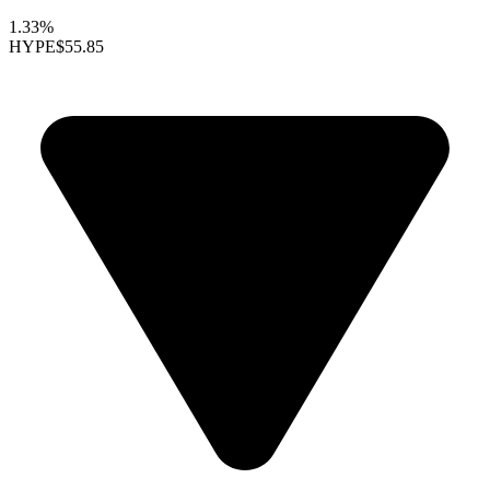
1.33%
HYPE
$55.85