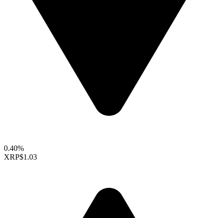
0.40%
XRP
$1.03