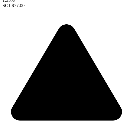
1.35%
SOL
$77.00