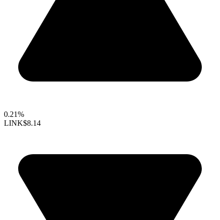
0.21%
LINK
$8.14