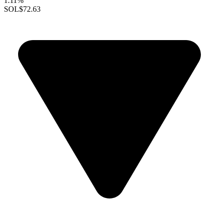
1.11%
SOL
$72.63