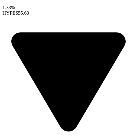
1.33%
HYPE
$55.60