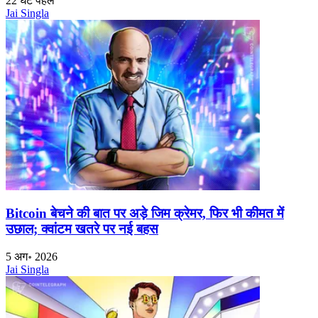
22 घंटे पहले
Jai Singla
Bitcoin बेचने की बात पर अड़े जिम क्रेमर, फिर भी कीमत में
उछाल; क्वांटम खतरे पर नई बहस
5 अग॰ 2026
Jai Singla