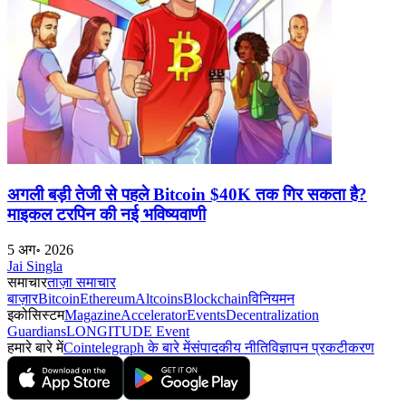
अगली बड़ी तेजी से पहले Bitcoin $40K तक गिर सकता है?
माइकल टरपिन की नई भविष्यवाणी
5 अग॰ 2026
Jai Singla
समाचार
ताज़ा समाचार
बाज़ार
Bitcoin
Ethereum
Altcoins
Blockchain
विनियमन
इकोसिस्टम
Magazine
Accelerator
Events
Decentralization
Guardians
LONGITUDE Event
हमारे बारे में
Cointelegraph के बारे में
संपादकीय नीति
विज्ञापन प्रकटीकरण