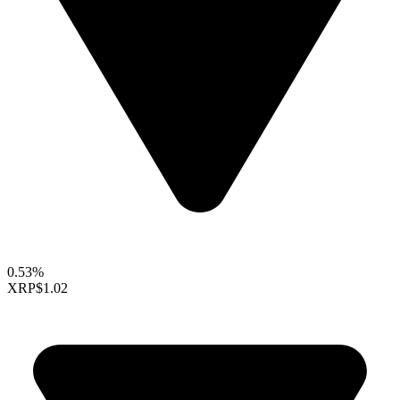
0.53%
XRP
$1.02