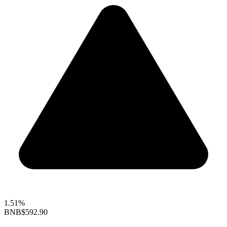
1.51%
BNB
$592.90