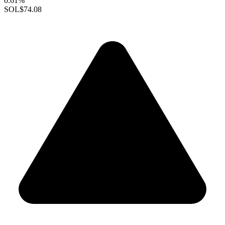
0.61%
SOL
$74.08