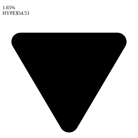
1.65%
HYPE
$54.53