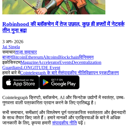
Robinhood की ब्लॉकचेन में तेज उछाल, कुछ ही हफ्तों में नेटवर्क
तीन गुना बढ़ा
3 अग॰ 2026
Jai Singla
समाचार
ताज़ा समाचार
बाज़ार
Bitcoin
Ethereum
Altcoins
Blockchain
विनियमन
इकोसिस्टम
Magazine
Accelerator
Events
Decentralization
Guardians
LONGITUDE Event
हमारे बारे में
Cointelegraph के बारे में
संपादकीय नीति
विज्ञापन प्रकटीकरण
Cointelegraph क्रिप्टो, ब्लॉकचेन, AI और फिनटेक उद्योगों में स्वतंत्र, उच्च-
गुणवत्ता वाली पत्रकारिता प्रदान करने के लिए प्रतिबद्ध है।
सभी समाचार, समीक्षाएं और विश्लेषण पूर्ण पत्रकारिता स्वतंत्रता और ईमानदारी
के साथ तैयार किए जाते हैं। हमारे मानकों और प्रक्रियाओं के बारे में अधिक
जानकारी के लिए, कृपया हमारी
संपादकीय नीति
पढ़ें।