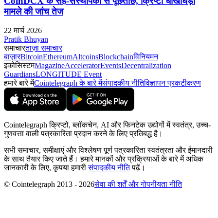
CoinDCX के सह-संस्थापकों से पूछताछ, क्रिप्टो धोखाधड़ी
मामले की जांच तेज
22 मार्च 2026
Pratik Bhuyan
समाचार
ताज़ा समाचार
बाज़ार
Bitcoin
Ethereum
Altcoins
Blockchain
विनियमन
इकोसिस्टम
Magazine
Accelerator
Events
Decentralization
Guardians
LONGITUDE Event
हमारे बारे में
Cointelegraph के बारे में
संपादकीय नीति
विज्ञापन प्रकटीकरण
Cointelegraph क्रिप्टो, ब्लॉकचेन, AI और फिनटेक उद्योगों में स्वतंत्र, उच्च-
गुणवत्ता वाली पत्रकारिता प्रदान करने के लिए प्रतिबद्ध है।
सभी समाचार, समीक्षाएं और विश्लेषण पूर्ण पत्रकारिता स्वतंत्रता और ईमानदारी
के साथ तैयार किए जाते हैं। हमारे मानकों और प्रक्रियाओं के बारे में अधिक
जानकारी के लिए, कृपया हमारी
संपादकीय नीति
पढ़ें।
© Cointelegraph 2013 - 2026
सेवा की शर्तें और गोपनीयता नीति