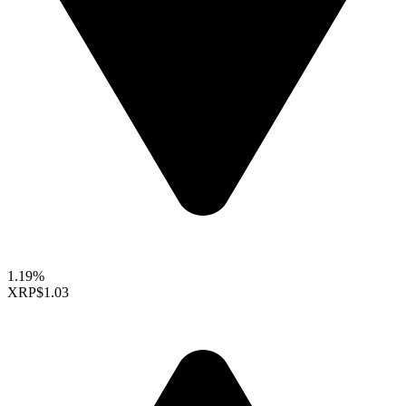
1.19%
XRP
$1.03