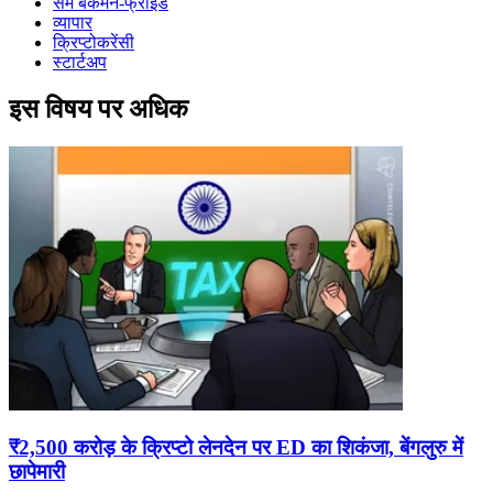
सैम बैंकमैन-फ्राइड
व्यापार
क्रिप्टोकरेंसी
स्टार्टअप
इस विषय पर अधिक
₹2,500 करोड़ के क्रिप्टो लेनदेन पर ED का शिकंजा, बेंगलुरु में
छापेमारी