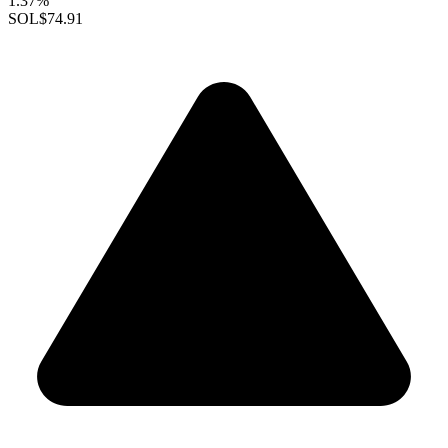
1.37%
SOL
$74.91