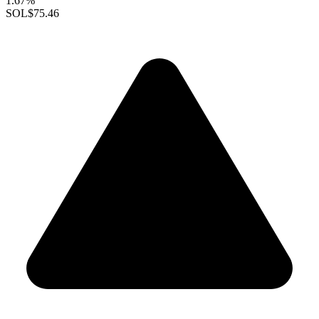
1.67%
SOL
$75.46