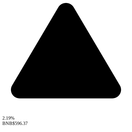
2.19%
BNB
$596.37