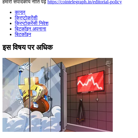
हमारी संपादकीय नीति पढ़ें
https://cointelegraph.in/editorial-policy
कानून
क्रिप्टोकरेंसी
क्रिप्टोकरेंसी निवेश
बिटकॉइन अपनाना
बिटकॉइन
इस विषय पर अधिक