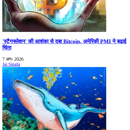
'स्टैगफ्लेशन' की आशंका से दबा Bitcoin, अमेरिकी PMI ने बढ़ाई
चिंता
7 अग॰ 2026
Jai Singla