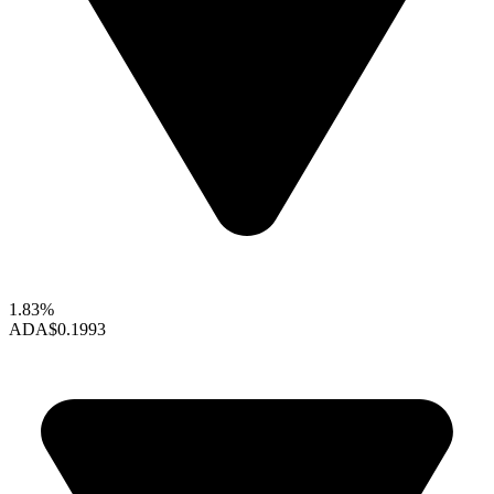
1.83%
ADA
$0.1993