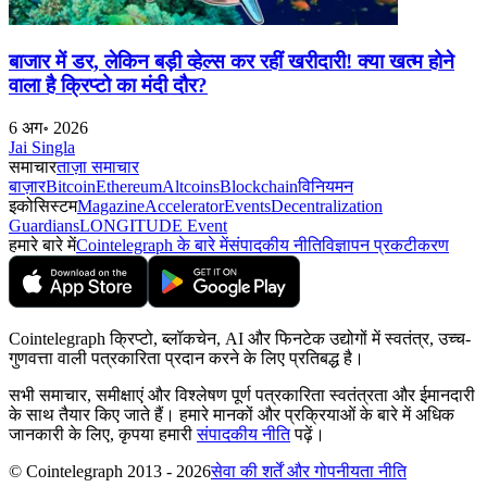
बाजार में डर, लेकिन बड़ी व्हेल्स कर रहीं खरीदारी! क्या खत्म होने
वाला है क्रिप्टो का मंदी दौर?
6 अग॰ 2026
Jai Singla
समाचार
ताज़ा समाचार
बाज़ार
Bitcoin
Ethereum
Altcoins
Blockchain
विनियमन
इकोसिस्टम
Magazine
Accelerator
Events
Decentralization
Guardians
LONGITUDE Event
हमारे बारे में
Cointelegraph के बारे में
संपादकीय नीति
विज्ञापन प्रकटीकरण
Cointelegraph क्रिप्टो, ब्लॉकचेन, AI और फिनटेक उद्योगों में स्वतंत्र, उच्च-
गुणवत्ता वाली पत्रकारिता प्रदान करने के लिए प्रतिबद्ध है।
सभी समाचार, समीक्षाएं और विश्लेषण पूर्ण पत्रकारिता स्वतंत्रता और ईमानदारी
के साथ तैयार किए जाते हैं। हमारे मानकों और प्रक्रियाओं के बारे में अधिक
जानकारी के लिए, कृपया हमारी
संपादकीय नीति
पढ़ें।
© Cointelegraph 2013 - 2026
सेवा की शर्तें और गोपनीयता नीति