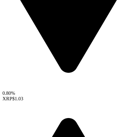
0.80%
XRP
$1.03