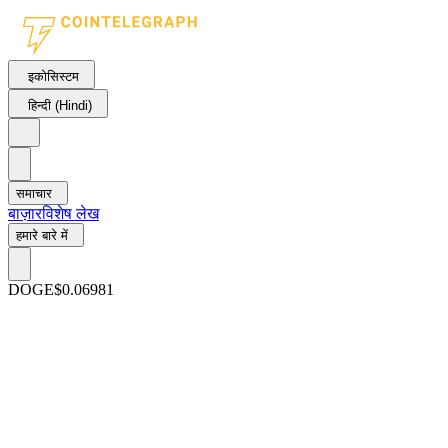
इकोसिस्टम
हिन्दी (Hindi)
समाचार
बाज़ार
विशेष लेख
हमारे बारे में
DOGE
$0.06981