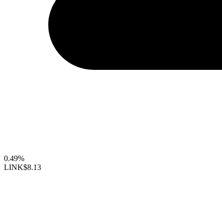
0.49%
LINK
$8.13