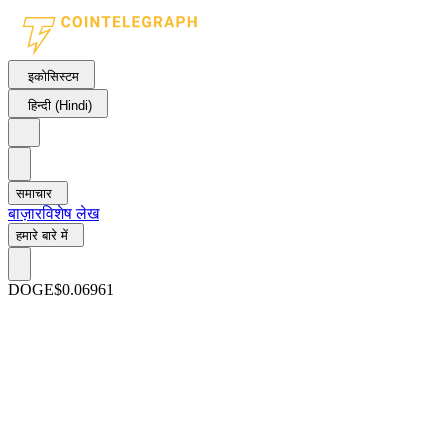
इकोसिस्टम
हिन्दी (Hindi)
समाचार
बाज़ार
विशेष लेख
हमारे बारे में
DOGE
$0.06961