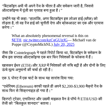
“बिटकॉइन अभी भी अपने रेंज के भीतर है और समेकन जारी है, जिससे
ऑल्टकॉइन्स में पूंजी का प्रवाह बना हुआ है।”
उन्होंने यह भी कहा: “हालांकि, अगर बिटकॉइन इस लोअर हाई (ब्लैक) को
तोड़ता है, तो वह रेंज हाई को चुनौती देगा और ब्रेकआउट का एक और प्रयास
करेगा।”
What an absolutely phenomenal reversal is this on
$ETH
.
pic.twitter.com/kzCgGUirJG
— Michaël van de
Poppe (@CryptoMichNL)
July 20, 2025
जैसा कि Cointelegraph ने पहले रिपोर्ट किया था, बिटकॉइन के समेकन के
बीच इस सप्ताह ऑल्टकॉइन्स एक बार फिर निवेशकों के फोकस में हैं।
खासकर ईथर (ETH) और XRP में निवेशकों की रुचि बढ़ी है और दोनों के लिए
ऊंचे मूल्य अनुमानों की चर्चा हो रही है।
एक X पोस्ट में एक चार्ट के साथ यह सारांश दिया गया:
“एथेरियम (Ethereum) काफी पहले ही अपने $2,200-$3,900 मैक्रो रेंज के
साथ फिर से सिंक्रनाइज़ हो गया है।”
क्रिप्टो ट्रेडर, एनालिस्ट और उद्यमी माइकल वैन डे पॉप्पे ने ETH/USD की
तेजी को “बिलकुल शानदार” बताया।