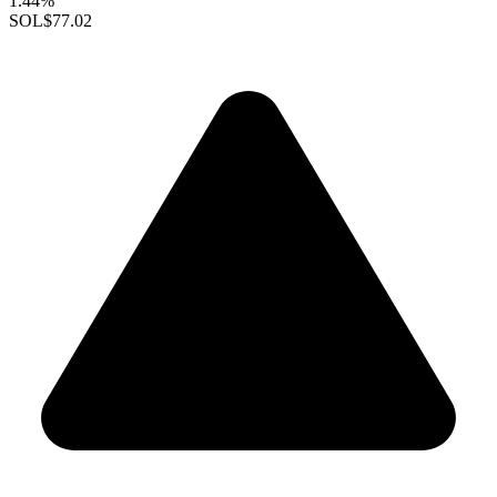
1.44%
SOL
$77.02