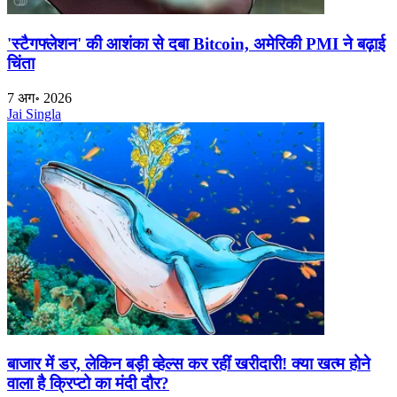
'स्टैगफ्लेशन' की आशंका से दबा Bitcoin, अमेरिकी PMI ने बढ़ाई
चिंता
7 अग॰ 2026
Jai Singla
बाजार में डर, लेकिन बड़ी व्हेल्स कर रहीं खरीदारी! क्या खत्म होने
वाला है क्रिप्टो का मंदी दौर?