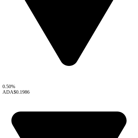
0.50%
ADA
$0.1986