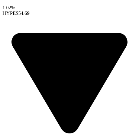
1.02%
HYPE
$54.69