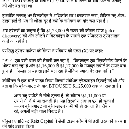
BTC/USD सप्ताह के बीच $1,17,000 से नीचे गिरने के बाद फिर से ऊंचाई
की ओर बढ़ रहा था।
हालांकि सप्ताह भर बिटकॉइन ने अधिकांश लाभ बरकरार रखा, लेकिन नए ऑल-
टाइम हाई से अब भी थोड़ा दूर है क्योंकि समेकन का दौर चल रहा है।
अब ट्रेडर्स का कहना है कि $1,23,000 से ऊपर की कीमत खोज (price
discovery) की ओर लौटने में बिटकॉइन के सामने एक रेजिस्टेंस ट्रेंडलाइन
आड़े आ रही है।
प्रसिद्ध ट्रेडर मार्कस कोर्विनस ने रविवार को एक्स (X) पर कहा:
“BTC एक बड़ी चाल की तैयारी कर रहा है। बिटकॉइन एक त्रिकोणीय पैटर्न के
भीतर चल रहा है और $1,16,000 से $1,17,000 के मजबूत सपोर्ट के ऊपर बना
हुआ है। फिलहाल यह साइडवे चल रहा है लेकिन ज्यादा देर तक नहीं।”
कोर्विनस ने एक चार्ट साझा किया जिसमें संबंधित ट्रेंडलाइन दिखाई गई थी और
बताया कि ब्रेकआउट के बाद BTC/USDT $1,25,000 तक जा सकता है।
अगर यह सपोर्ट से नीचे टूटता है, तो कीमत \$1,11,000 या
उससे भी नीचे जा सकती है। यह त्रिकोण लगभग पूरा हो चुका है
—अब ब्रेकआउट या ब्रेकडाउन कभी भी हो सकता है। तैयार
रहें, अगली बड़ी चाल निकट है।
पॉपुलर एनालिस्ट Rekt Capital ने डेली टाइम फ्रेम में भी इसी तरह की संरचना
की ओर इशारा किया।