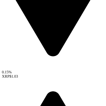
0.15%
XRP
$1.03