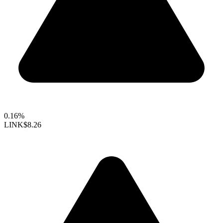
0.16%
LINK
$8.26