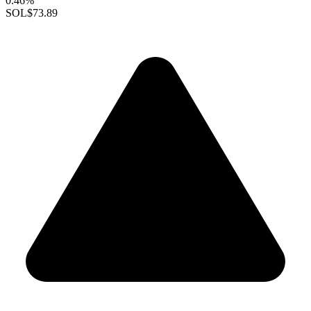
0.46%
SOL
$73.89