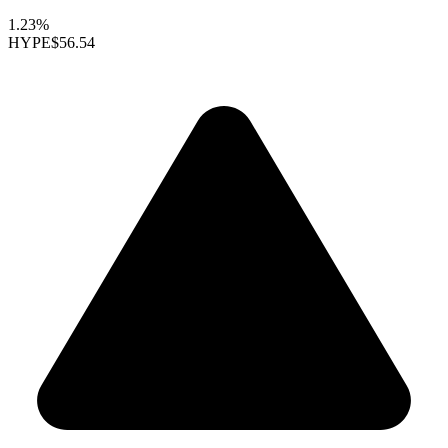
1.23%
HYPE
$56.54