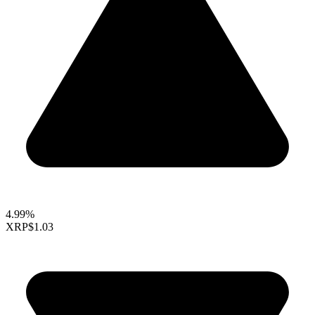
4.99%
XRP
$1.03