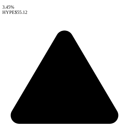
3.45%
HYPE
$55.12