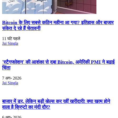
Bitcoin के लिए सबसे कठिन महीना आ गया? इतिहास और बाजार
संकेत दे रहे हैं चेतावनी
11 घंटे पहले
Jai Singla
'स्टैगफ्लेशन' की आशंका से दबा Bitcoin, अमेरिकी PMI ने बढ़ाई
चिंता
7 अग॰ 2026
Jai Singla
बाजार में डर, लेकिन बड़ी व्हेल्स कर रहीं खरीदारी! क्या खत्म होने
वाला है क्रिप्टो का मंदी दौर?
6 अग॰ 2026