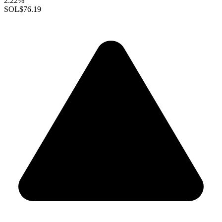
2.22%
SOL
$76.19