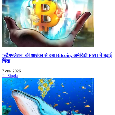
'स्टैगफ्लेशन' की आशंका से दबा Bitcoin, अमेरिकी PMI ने बढ़ाई
चिंता
7 अग॰ 2026
Jai Singla