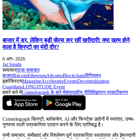
बाजार में डर, लेकिन बड़ी व्हेल्स कर रहीं खरीदारी! क्या खत्म होने
वाला है क्रिप्टो का मंदी दौर?
6 अग॰ 2026
Jai Singla
समाचार
ताज़ा समाचार
बाज़ार
Bitcoin
Ethereum
Altcoins
Blockchain
विनियमन
इकोसिस्टम
Magazine
Accelerator
Events
Decentralization
Guardians
LONGITUDE Event
हमारे बारे में
Cointelegraph के बारे में
संपादकीय नीति
विज्ञापन प्रकटीकरण
Cointelegraph क्रिप्टो, ब्लॉकचेन, AI और फिनटेक उद्योगों में स्वतंत्र, उच्च-
गुणवत्ता वाली पत्रकारिता प्रदान करने के लिए प्रतिबद्ध है।
सभी समाचार, समीक्षाएं और विश्लेषण पूर्ण पत्रकारिता स्वतंत्रता और ईमानदारी