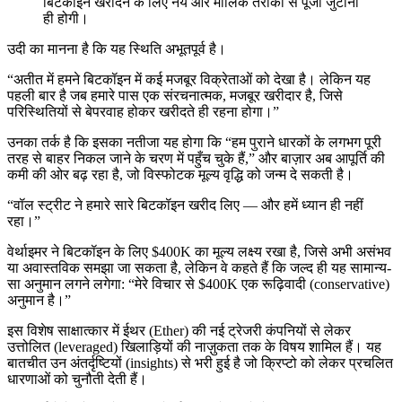
बिटकॉइन खरीदने के लिए नये और मौलिक तरीकों से पूंजी जुटानी
ही होगी।
उदी का मानना है कि यह स्थिति अभूतपूर्व है।
“अतीत में हमने बिटकॉइन में कई मजबूर विक्रेताओं को देखा है। लेकिन यह
पहली बार है जब हमारे पास एक संरचनात्मक, मजबूर खरीदार है, जिसे
परिस्थितियों से बेपरवाह होकर खरीदते ही रहना होगा।”
उनका तर्क है कि इसका नतीजा यह होगा कि “हम पुराने धारकों के लगभग पूरी
तरह से बाहर निकल जाने के चरण में पहुँच चुके हैं,” और बाज़ार अब आपूर्ति की
कमी की ओर बढ़ रहा है, जो विस्फोटक मूल्य वृद्धि को जन्म दे सकती है।
“वॉल स्ट्रीट ने हमारे सारे बिटकॉइन खरीद लिए — और हमें ध्यान ही नहीं
रहा।”
वेर्थाइमर ने बिटकॉइन के लिए $400K का मूल्य लक्ष्य रखा है, जिसे अभी असंभव
या अवास्तविक समझा जा सकता है, लेकिन वे कहते हैं कि जल्द ही यह सामान्य-
सा अनुमान लगने लगेगा: “मेरे विचार से $400K एक रूढ़िवादी (conservative)
अनुमान है।”
इस विशेष साक्षात्कार में ईथर (Ether) की नई ट्रेजरी कंपनियों से लेकर
उत्तोलित (leveraged) खिलाड़ियों की नाज़ुकता तक के विषय शामिल हैं। यह
बातचीत उन अंतर्दृष्टियों (insights) से भरी हुई है जो क्रिप्टो को लेकर प्रचलित
धारणाओं को चुनौती देती हैं।