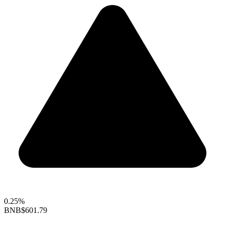
0.25%
BNB
$601.79