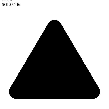
2.72%
SOL
$74.16