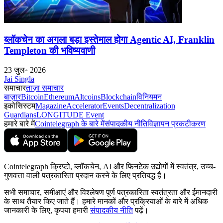
ब्लॉकचेन का अगला बड़ा इस्तेमाल होगा Agentic AI, Franklin
Templeton की भविष्यवाणी
23 जुल॰ 2026
Jai Singla
समाचार
ताज़ा समाचार
बाज़ार
Bitcoin
Ethereum
Altcoins
Blockchain
विनियमन
इकोसिस्टम
Magazine
Accelerator
Events
Decentralization
Guardians
LONGITUDE Event
हमारे बारे में
Cointelegraph के बारे में
संपादकीय नीति
विज्ञापन प्रकटीकरण
Cointelegraph क्रिप्टो, ब्लॉकचेन, AI और फिनटेक उद्योगों में स्वतंत्र, उच्च-
गुणवत्ता वाली पत्रकारिता प्रदान करने के लिए प्रतिबद्ध है।
सभी समाचार, समीक्षाएं और विश्लेषण पूर्ण पत्रकारिता स्वतंत्रता और ईमानदारी
के साथ तैयार किए जाते हैं। हमारे मानकों और प्रक्रियाओं के बारे में अधिक
जानकारी के लिए, कृपया हमारी
संपादकीय नीति
पढ़ें।