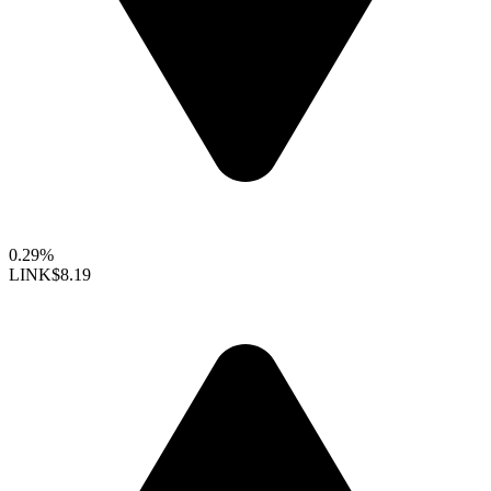
0.29%
LINK
$8.19