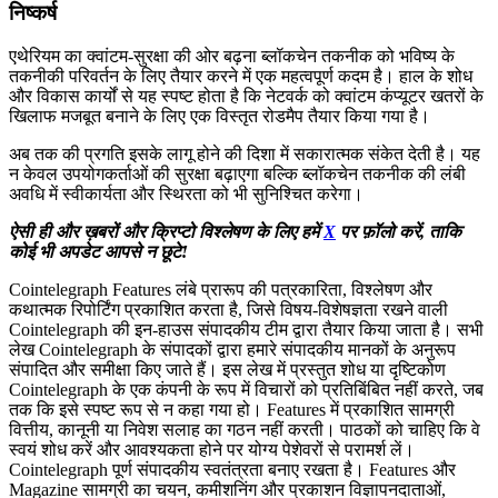
निष्कर्ष
एथेरियम का क्वांटम-सुरक्षा की ओर बढ़ना ब्लॉकचेन तकनीक को भविष्य के
तकनीकी परिवर्तन के लिए तैयार करने में एक महत्वपूर्ण कदम है। हाल के शोध
और विकास कार्यों से यह स्पष्ट होता है कि नेटवर्क को क्वांटम कंप्यूटर खतरों के
खिलाफ मजबूत बनाने के लिए एक विस्तृत रोडमैप तैयार किया गया है।
अब तक की प्रगति इसके लागू होने की दिशा में सकारात्मक संकेत देती है। यह
न केवल उपयोगकर्ताओं की सुरक्षा बढ़ाएगा बल्कि ब्लॉकचेन तकनीक की लंबी
अवधि में स्वीकार्यता और स्थिरता को भी सुनिश्चित करेगा।
ऐसी ही और ख़बरों और क्रिप्टो विश्लेषण के लिए हमें
X
पर फ़ॉलो करें, ताकि
कोई भी अपडेट आपसे न छूटे!
Cointelegraph Features लंबे प्रारूप की पत्रकारिता, विश्लेषण और
कथात्मक रिपोर्टिंग प्रकाशित करता है, जिसे विषय-विशेषज्ञता रखने वाली
Cointelegraph की इन-हाउस संपादकीय टीम द्वारा तैयार किया जाता है। सभी
लेख Cointelegraph के संपादकों द्वारा हमारे संपादकीय मानकों के अनुरूप
संपादित और समीक्षा किए जाते हैं। इस लेख में प्रस्तुत शोध या दृष्टिकोण
Cointelegraph के एक कंपनी के रूप में विचारों को प्रतिबिंबित नहीं करते, जब
तक कि इसे स्पष्ट रूप से न कहा गया हो। Features में प्रकाशित सामग्री
वित्तीय, कानूनी या निवेश सलाह का गठन नहीं करती। पाठकों को चाहिए कि वे
स्वयं शोध करें और आवश्यकता होने पर योग्य पेशेवरों से परामर्श लें।
Cointelegraph पूर्ण संपादकीय स्वतंत्रता बनाए रखता है। Features और
Magazine सामग्री का चयन, कमीशनिंग और प्रकाशन विज्ञापनदाताओं,