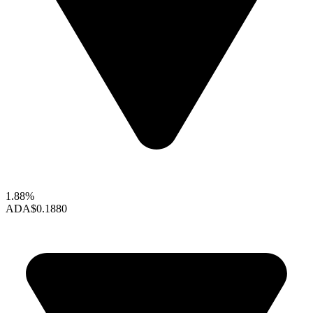
1.88%
ADA
$0.1880