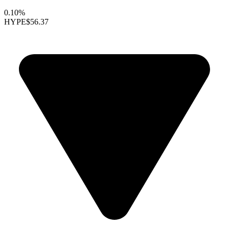
0.10%
HYPE
$56.37