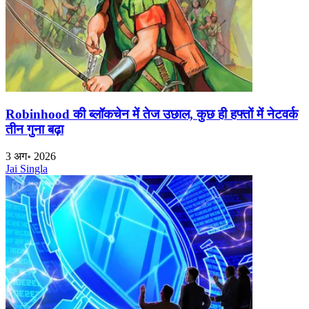
Robinhood की ब्लॉकचेन में तेज उछाल, कुछ ही हफ्तों में नेटवर्क
तीन गुना बढ़ा
3 अग॰ 2026
Jai Singla