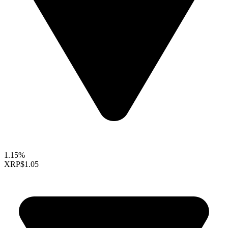
1.15%
XRP
$1.05