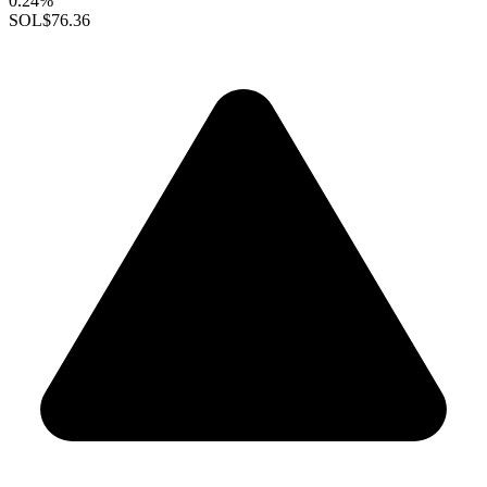
0.24%
SOL
$76.36