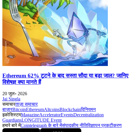
Ethereum 62% टूटने के बाद सस्ता सौदा या बड़ा जाल? जानिए
विशेषज्ञ क्या मानते हैं
20 जुल॰ 2026
Jai Singla
समाचार
ताज़ा समाचार
बाज़ार
Bitcoin
Ethereum
Altcoins
Blockchain
विनियमन
इकोसिस्टम
Magazine
Accelerator
Events
Decentralization
Guardians
LONGITUDE Event
हमारे बारे में
Cointelegraph के बारे में
संपादकीय नीति
विज्ञापन प्रकटीकरण