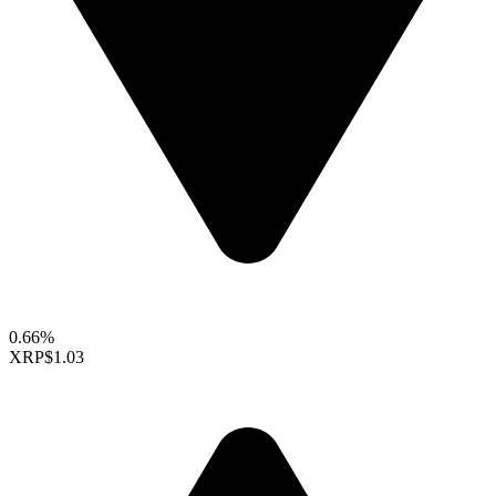
0.66%
XRP
$1.03