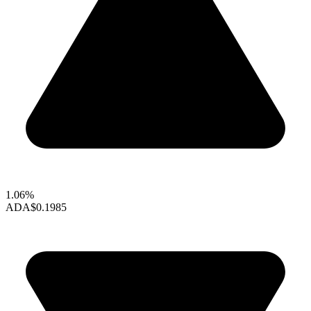
1.06%
ADA
$0.1985