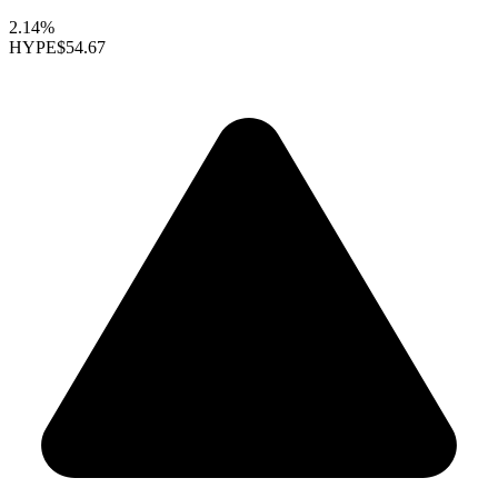
2.14%
HYPE
$54.67