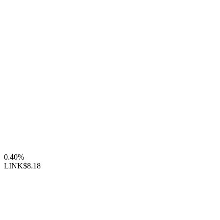
0.40%
LINK
$8.18