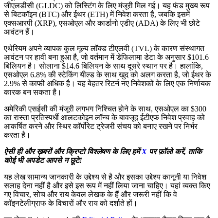
जीएलडीसी (GLDC) को लिस्टिंग के लिए मंजूरी मिल गई। यह फंड मुख्य रूप
से बिटकॉइन (BTC) और ईथर (ETH) में निवेश करता है, जबकि इसमें
एक्सआरपी (XRP), एसओएल और कार्डानो एडीए (ADA) के लिए भी छोटे
आवंटन हैं।
एथेरियम अपने व्यापक कुल मूल्य लॉक्ड टीएलवी (TVL) के कारण संस्थागत
आवंटन पर हावी बना हुआ है, जो वर्तमान में डेफिलामा डेटा के अनुसार $101.6
बिलियन है। सोलाना $14.6 बिलियन के साथ दूसरे स्थान पर है। हालांकि,
एसओएल 6.8% की स्टेकिंग यील्ड के साथ खुद को अलग करता है, जो ईथर के
2.9% से काफी अधिक है। यह बेहतर रिटर्न नए निवेशकों के लिए एक निर्णायक
कारक बन सकता है।
अमेरिकी एसईसी की मंजूरी लगभग निश्चित होने के साथ, एसओएल का $300
का रास्ता प्रतिस्पर्धी आलटकोइन लॉन्च के बावजूद ईटीएफ निवेश प्रवाह को
आकर्षित करने और स्थिर कॉर्पोरेट ट्रेजरी संचय को बनाए रखने पर निर्भर
करता है।
ऐसी ही और ख़बरों और क्रिप्टो विश्लेषण के लिए हमें
X
पर फ़ॉलो करें, ताकि
कोई भी अपडेट आपसे न छूटे!
यह लेख सामान्य जानकारी के उद्देश्य से है और इसका उद्देश्य कानूनी या निवेश
सलाह देना नहीं है और इसे इस रूप में नहीं लिया जाना चाहिए। यहां व्यक्त किए
गए विचार, सोच और राय केवल लेखक के हैं और जरूरी नहीं कि वे
कॉइनटेलीग्राफ के विचारों और राय को दर्शाते हों।