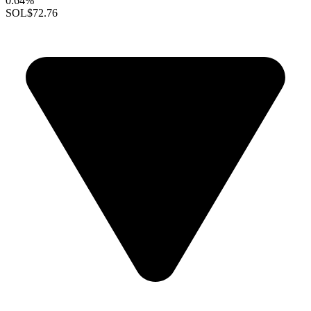
0.64%
SOL
$72.76