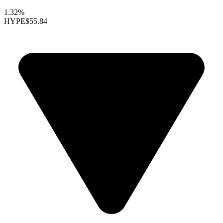
1.32%
HYPE
$55.84