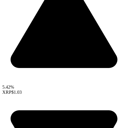
5.42%
XRP
$1.03