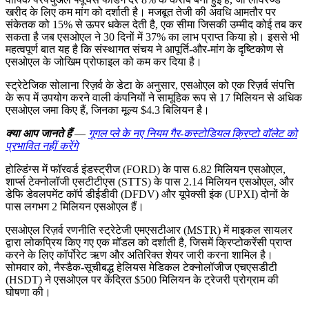
खरीद के लिए कम मांग को दर्शाती है। मजबूत तेजी की अवधि आमतौर पर
संकेतक को 15% से ऊपर धकेल देती है, एक सीमा जिसकी उम्मीद कोई तब कर
सकता है जब एसओएल ने 30 दिनों में 37% का लाभ प्राप्त किया हो। इससे भी
महत्वपूर्ण बात यह है कि संस्थागत संचय ने आपूर्ति-और-मांग के दृष्टिकोण से
एसओएल के जोखिम प्रोफाइल को कम कर दिया है।
स्ट्रेटेजिक सोलाना रिज़र्व के डेटा के अनुसार, एसओएल को एक रिज़र्व संपत्ति
के रूप में उपयोग करने वाली कंपनियों ने सामूहिक रूप से 17 मिलियन से अधिक
एसओएल जमा किए हैं, जिनका मूल्य $4.3 बिलियन है।
क्या आप जानते हैं
—
गूगल प्ले के नए नियम गैर-कस्टोडियल क्रिप्टो वॉलेट को
प्रभावित नहीं करेंगे
होल्डिंग्स में फॉरवर्ड इंडस्ट्रीज (FORD) के पास 6.82 मिलियन एसओएल,
शार्प्स टेक्नोलॉजी एसटीटीएस (STTS) के पास 2.14 मिलियन एसओएल, और
डेफि डेवलपमेंट कॉर्प डीईडीवी (DFDV) और यूपेक्सी इंक (UPXI) दोनों के
पास लगभग 2 मिलियन एसओएल हैं।
एसओएल रिज़र्व रणनीति स्ट्रेटेजी एमएसटीआर (MSTR) में माइकल सायलर
द्वारा लोकप्रिय किए गए एक मॉडल को दर्शाती है, जिसमें क्रिप्टोकरेंसी प्राप्त
करने के लिए कॉर्पोरेट ऋण और अतिरिक्त शेयर जारी करना शामिल है।
सोमवार को, नैस्डैक-सूचीबद्ध हेलियस मेडिकल टेक्नोलॉजीज एचएसडीटी
(HSDT) ने एसओएल पर केंद्रित $500 मिलियन के ट्रेजरी प्रोग्राम की
घोषणा की।