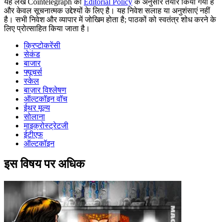
यह लेख Cointelegraph की
Editorial Policy
के अनुसार तैयार किया गया है
और केवल सूचनात्मक उद्देश्यों के लिए है। यह निवेश सलाह या अनुशंसाएं नहीं
है। सभी निवेश और व्यापार में जोखिम होता है; पाठकों को स्वतंत्र शोध करने के
लिए प्रोत्साहित किया जाता है।
क्रिप्टोकरेंसी
सेकंड
बाजार
फ्यूचर्स
स्केल
बाज़ार विश्लेषण
ऑल्टकॉइन वॉच
ईथर मूल्य
सोलाना
माइक्रोस्ट्रेटजी
ईटीएफ
ऑल्टकॉइन
इस विषय पर अधिक