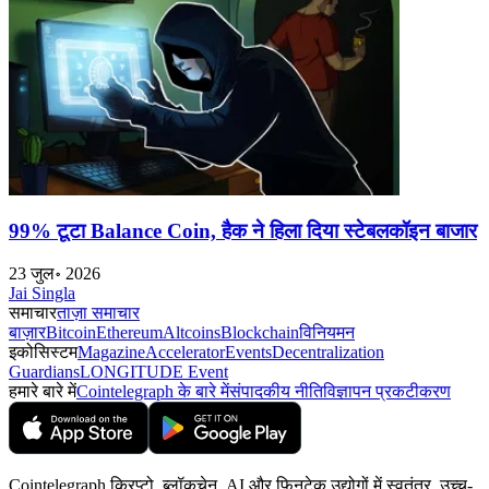
99% टूटा Balance Coin, हैक ने हिला दिया स्टेबलकॉइन बाजार
23 जुल॰ 2026
Jai Singla
समाचार
ताज़ा समाचार
बाज़ार
Bitcoin
Ethereum
Altcoins
Blockchain
विनियमन
इकोसिस्टम
Magazine
Accelerator
Events
Decentralization
Guardians
LONGITUDE Event
हमारे बारे में
Cointelegraph के बारे में
संपादकीय नीति
विज्ञापन प्रकटीकरण
Cointelegraph क्रिप्टो, ब्लॉकचेन, AI और फिनटेक उद्योगों में स्वतंत्र, उच्च-