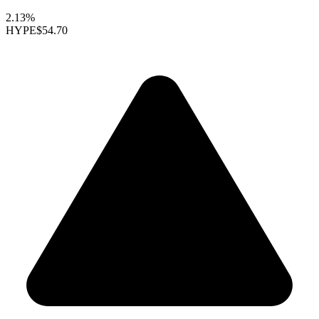
2.13%
HYPE
$54.70