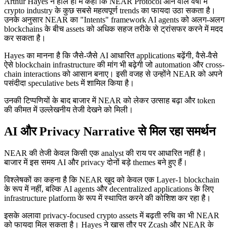
Arthur Hayes ने हाल ही में कहा कि NEAR Protocol आने वाले वर्षों में
crypto industry के कुछ सबसे महत्वपूर्ण trends का फायदा उठा सकता है।
उनके अनुसार NEAR का "Intents" framework AI agents को अलग-अलग
blockchains के बीच assets को अधिक सहज तरीके से ट्रांसफर करने में मदद
कर सकता है।
Hayes का मानना है कि जैसे-जैसे AI आधारित applications बढ़ेंगी, वैसे-वैसे
ऐसे blockchain infrastructure की मांग भी बढ़ेगी जो automation और cross-
chain interactions को आसान बनाए। इसी वजह से उन्होंने NEAR को अपने
पसंदीदा speculative bets में शामिल किया है।
उनकी टिप्पणियों के बाद बाजार में NEAR को लेकर उत्साह बढ़ा और token
की कीमत में उल्लेखनीय तेजी देखने को मिली।
AI और Privacy Narrative से मिल रहा समर्थन
NEAR की तेजी केवल किसी एक analyst की राय पर आधारित नहीं है।
बाजार में इस समय AI और privacy दोनों बड़े themes बने हुए हैं।
विश्लेषकों का कहना है कि NEAR खुद को केवल एक Layer-1 blockchain
के रूप में नहीं, बल्कि AI agents और decentralized applications के लिए
infrastructure platform के रूप में स्थापित करने की कोशिश कर रहा है।
इसके अलावा privacy-focused crypto assets में बढ़ती रुचि का भी NEAR
को फायदा मिल सकता है। Hayes ने खास तौर पर Zcash और NEAR के