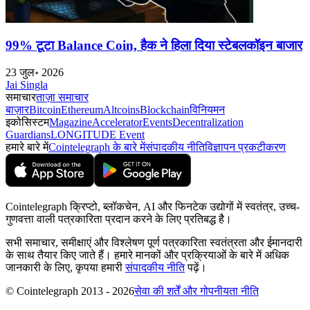
99% टूटा Balance Coin, हैक ने हिला दिया स्टेबलकॉइन बाजार
23 जुल॰ 2026
Jai Singla
समाचार
ताज़ा समाचार
बाज़ार
Bitcoin
Ethereum
Altcoins
Blockchain
विनियमन
इकोसिस्टम
Magazine
Accelerator
Events
Decentralization
Guardians
LONGITUDE Event
हमारे बारे में
Cointelegraph के बारे में
संपादकीय नीति
विज्ञापन प्रकटीकरण
Cointelegraph क्रिप्टो, ब्लॉकचेन, AI और फिनटेक उद्योगों में स्वतंत्र, उच्च-
गुणवत्ता वाली पत्रकारिता प्रदान करने के लिए प्रतिबद्ध है।
सभी समाचार, समीक्षाएं और विश्लेषण पूर्ण पत्रकारिता स्वतंत्रता और ईमानदारी
के साथ तैयार किए जाते हैं। हमारे मानकों और प्रक्रियाओं के बारे में अधिक
जानकारी के लिए, कृपया हमारी
संपादकीय नीति
पढ़ें।
© Cointelegraph 2013 - 2026
सेवा की शर्तें और गोपनीयता नीति