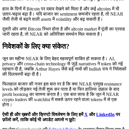
हाल के दिनों में Bitcoin पर दबाव देखने को मिला है और कई altcoins में भी
उतार-चढ़ाव बढ़ा है। यदि बाजार का sentiment कमजोर रहता है, तो NEAR
जैसी तेजी से बढ़ने वाली assets में volatility और बढ़ सकती है।
दूसरी ओर अगर Bitcoin स्थिर होता है और altcoin market में पूंजी का प्रवाह
जारी रहता है, तो NEAR को अतिरिक्त समर्थन मिल सकता है।
निवेशकों के लिए क्या संकेत?
जून का महीना NEAR के लिए बेहद महत्वपूर्ण साबित हो सकता है। AI,
privacy और cross-chain technology से जुड़े narratives ने token को नई
पहचान दी है, जबकि Arthur Hayes जैसे बड़े नामों की bullish राय ने निवेशकों
की दिलचस्पी बढ़ा दी है।
फिलहाल बाजार की नजर इस बात पर है कि क्या NEAR प्रमुख resistance
levels को तोड़कर नई तेजी शुरू कर पाता है या फिर हालिया उछाल के बाद
profit booking का सामना करता है। एक बात साफ है कि जून में NEAR
crypto traders की watchlist में सबसे ऊपर रहने वाला tokens में से एक
होगा।
ऐसी ही और ख़बरों और क्रिप्टो विश्लेषण के लिए हमें
X
और
LinkedIn
पर
फ़ॉलो करें, ताकि कोई भी अपडेट आपसे न छूटे!