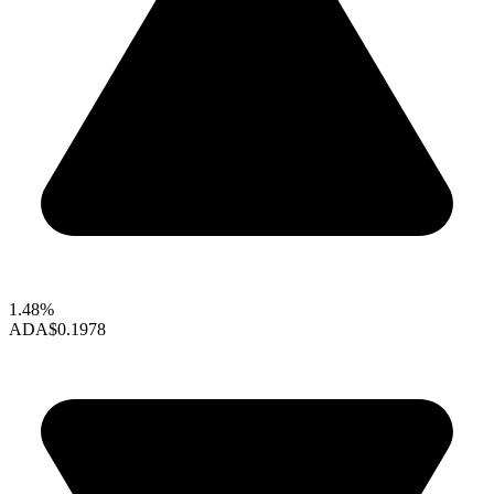
1.48%
ADA
$0.1978