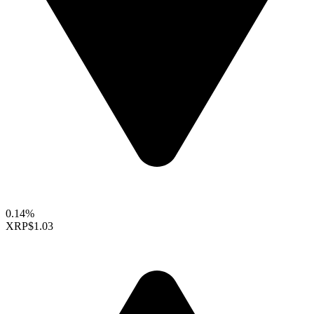
0.14%
XRP
$1.03