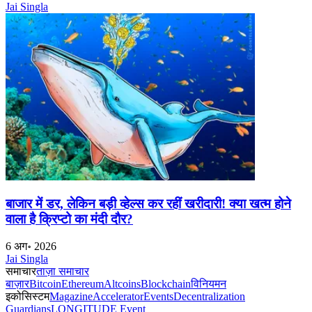
Jai Singla
बाजार में डर, लेकिन बड़ी व्हेल्स कर रहीं खरीदारी! क्या खत्म होने
वाला है क्रिप्टो का मंदी दौर?
6 अग॰ 2026
Jai Singla
समाचार
ताज़ा समाचार
बाज़ार
Bitcoin
Ethereum
Altcoins
Blockchain
विनियमन
इकोसिस्टम
Magazine
Accelerator
Events
Decentralization
Guardians
LONGITUDE Event