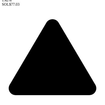
1.42%
SOL
$77.03