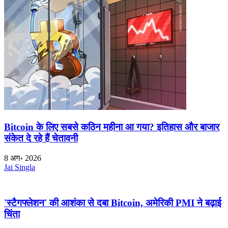
Bitcoin के लिए सबसे कठिन महीना आ गया? इतिहास और बाजार
संकेत दे रहे हैं चेतावनी
8 अग॰ 2026
Jai Singla
'स्टैगफ्लेशन' की आशंका से दबा Bitcoin, अमेरिकी PMI ने बढ़ाई
चिंता