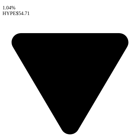
1.04%
HYPE
$54.71