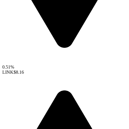
0.51%
LINK
$8.16