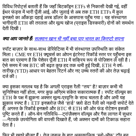
विविध रिपोर्ट्स बताती हैं कि जहाँ बिटकॉइन ETFs से निकासी देखी गई, वहीं
ईथर फंड्स में भारी पूँजी आई, और जुलाई से अब तक ETH ETFs में कुल
इनफ़्लो का आँकड़ा दहाई अरब डॉलर के आसपास पहुँच गया। यह संस्थागत
भागीदारी ETH की तरलता और मूल्य खोज (प्राइस डिस्कवरी) दोनों को समर्थन
देती दिखी।
क्या आप जानते हैं:
सलमान खान भी नहीं बचा पाए भारत का क्रिप्टो सपना
स्पॉट बाज़ार के साथ-साथ डेरिवेटिव्स में भी संस्थागत उपस्थिति का संकेत
मिला। CME पर ETH फ़्यूचर्स का ओपन इंटरेस्ट रिकॉर्ड स्तर पर पहुँचना इस
बात का प्रमाण है कि पेशेवर पूँजी ETH में सक्रिय रूप से पोज़िशन ले रही है।
ऐसे समय में जब BTC की बढ़त कुछ हद तक थमी हुई दिखी, ETH ने वर्ष-
तारीख़ (YTD) आधार पर बेहतर रिटर्न और नए उच्च स्तरों की ओर तेज़ चढ़ाई
दर्ज की।
क्या इसका मतलब यह है कि अगली प्राइस रैली “तय” है? बाज़ार कभी भी
सुनिश्चित नहीं होता, मगर कुछ अग्रिम संकेत सकारात्मक हैं। स्पॉट वॉल्यूम का
ETH के पक्ष में झुकना अक्सर मूल्य-प्रवृत्ति के साथ चलता है और अभी यह
झुकाव स्पष्ट है। ETF इनफ़्लोज़ जैसे ‘हार्ड’ फ़्लो डेटा रैली को नक़दी सपोर्ट देते
हैं; अगस्त के रिकॉर्ड इनफ़्लो और BTC से ETH की ओर फंड रोटेशन इसकी
पुष्टि करते हैं। ऑन-चेन गतिविधि—ट्रांज़ैक्शन वॉल्यूम और गैस लागत में सुधार
—नेटवर्क उपयोगिता की वापसी दिखाते हैं, जो अक्सर दामों को टिकाऊ सहारा
देता है।
फिर भी ख़तरे मौजूद हैं। तेज़ उछाल के बाद अल्पकालिक ‘ब्लो-ऑफ’ टॉप बन