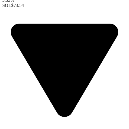
3.33%
SOL
$73.54