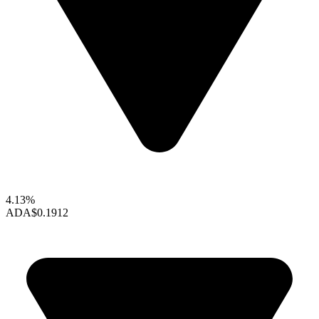
4.13%
ADA
$0.1912