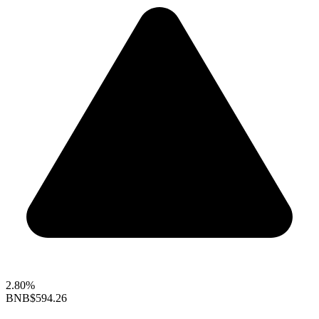
2.80%
BNB
$594.26