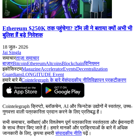
Ethereum $250K तक पहुंचेगा? टॉम ली ने बताया क्यों अभी भी
बुलिश हैं बड़े निवेशक
18 जुल॰ 2026
Jai Singla
समाचार
ताज़ा समाचार
बाज़ार
Bitcoin
Ethereum
Altcoins
Blockchain
विनियमन
इकोसिस्टम
Magazine
Accelerator
Events
Decentralization
Guardians
LONGITUDE Event
हमारे बारे में
Cointelegraph के बारे में
संपादकीय नीति
विज्ञापन प्रकटीकरण
Cointelegraph क्रिप्टो, ब्लॉकचेन, AI और फिनटेक उद्योगों में स्वतंत्र, उच्च-
गुणवत्ता वाली पत्रकारिता प्रदान करने के लिए प्रतिबद्ध है।
सभी समाचार, समीक्षाएं और विश्लेषण पूर्ण पत्रकारिता स्वतंत्रता और ईमानदारी
के साथ तैयार किए जाते हैं। हमारे मानकों और प्रक्रियाओं के बारे में अधिक
जानकारी के लिए, कृपया हमारी
संपादकीय नीति
पढ़ें।