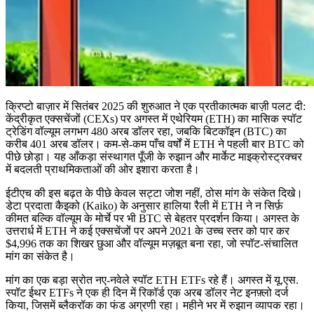
क्रिप्टो बाज़ार में सितंबर 2025 की शुरुआत ने एक प्रतीकात्मक बाज़ी पलट दी:
केंद्रीकृत एक्सचेंजों (CEXs) पर अगस्त में एथेरियम (ETH) का मासिक स्पॉट
ट्रेडिंग वॉल्यूम लगभग 480 अरब डॉलर रहा, जबकि बिटकॉइन (BTC) का
करीब 401 अरब डॉलर। कम-से-कम पाँच वर्षों में ETH ने पहली बार BTC को
पीछे छोड़ा। यह आँकड़ा संस्थागत पूँजी के रुझान और मार्केट माइक्रोस्ट्रक्चर
में बदलती प्राथमिकताओं की ओर इशारा करता है।
ईटीएच की इस बढ़त के पीछे केवल सट्टा जोश नहीं, ठोस मांग के संकेत दिखे।
डेटा प्रदाता कैइको (Kaiko) के अनुसार हालिया रैली में ETH ने न सिर्फ़
कीमत बल्कि वॉल्यूम के मोर्चे पर भी BTC से बेहतर प्रदर्शन किया। अगस्त के
उत्तरार्ध में ETH ने कई एक्सचेंजों पर अपने 2021 के उच्च स्तर को पार कर
$4,996 तक का शिखर छुआ और वॉल्यूम मज़बूत बना रहा, जो स्पॉट-संचालित
मांग का संकेत है।
मांग का एक बड़ा स्रोत नए-नवेले स्पॉट ETH ETFs रहे हैं। अगस्त में यू.एस.
स्पॉट ईथर ETFs ने एक ही दिन में रिकॉर्ड एक अरब डॉलर नेट इनफ़्लो दर्ज
किया, जिसमें ब्लैकरॉक का फंड अग्रणी रहा। महीने भर में रुझान व्यापक रहा।