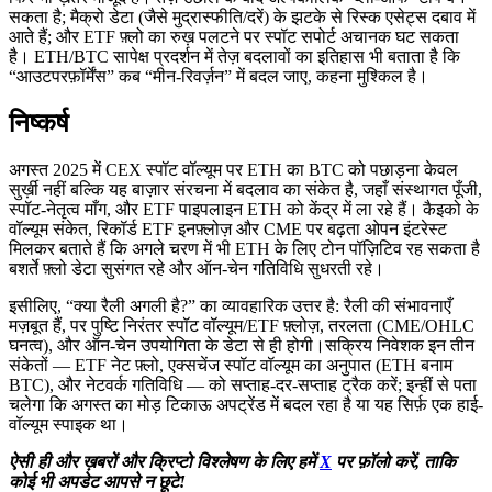
सकता है; मैक्रो डेटा (जैसे मुद्रास्फीति/दरें) के झटके से रिस्क एसेट्स दबाव में
आते हैं; और ETF फ़्लो का रुख़ पलटने पर स्पॉट सपोर्ट अचानक घट सकता
है। ETH/BTC सापेक्ष प्रदर्शन में तेज़ बदलावों का इतिहास भी बताता है कि
“आउटपरफ़ॉर्मेंस” कब “मीन-रिवर्ज़न” में बदल जाए, कहना मुश्किल है।
निष्कर्ष
अगस्त 2025 में CEX स्पॉट वॉल्यूम पर ETH का BTC को पछाड़ना केवल
सुर्ख़ी नहीं बल्कि यह बाज़ार संरचना में बदलाव का संकेत है, जहाँ संस्थागत पूँजी,
स्पॉट-नेतृत्व माँग, और ETF पाइपलाइन ETH को केंद्र में ला रहे हैं। कैइको के
वॉल्यूम संकेत, रिकॉर्ड ETF इनफ़्लोज़ और CME पर बढ़ता ओपन इंटरेस्ट
मिलकर बताते हैं कि अगले चरण में भी ETH के लिए टोन पॉज़िटिव रह सकता है
बशर्ते फ़्लो डेटा सुसंगत रहे और ऑन-चेन गतिविधि सुधरती रहे।
इसीलिए, “क्या रैली अगली है?” का व्यावहारिक उत्तर है: रैली की संभावनाएँ
मज़बूत हैं, पर पुष्टि निरंतर स्पॉट वॉल्यूम/ETF फ़्लोज़, तरलता (CME/OHLC
घनत्व), और ऑन-चेन उपयोगिता के डेटा से ही होगी।सक्रिय निवेशक इन तीन
संकेतों — ETF नेट फ़्लो, एक्सचेंज स्पॉट वॉल्यूम का अनुपात (ETH बनाम
BTC), और नेटवर्क गतिविधि — को सप्ताह-दर-सप्ताह ट्रैक करें; इन्हीं से पता
चलेगा कि अगस्त का मोड़ टिकाऊ अपट्रेंड में बदल रहा है या यह सिर्फ़ एक हाई-
वॉल्यूम स्पाइक था।
ऐसी ही और ख़बरों और क्रिप्टो विश्लेषण के लिए हमें
X
पर फ़ॉलो करें, ताकि
कोई भी अपडेट आपसे न छूटे!