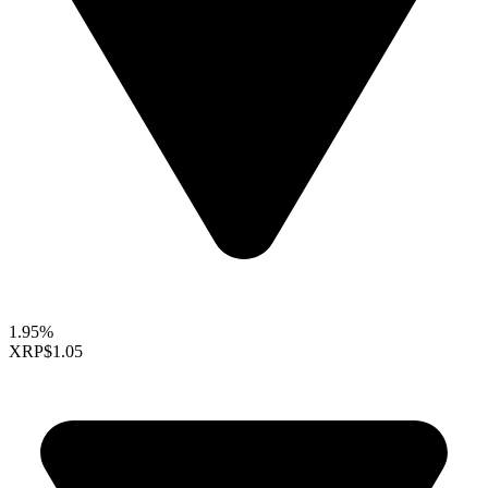
1.95%
XRP
$1.05