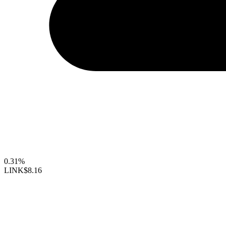
0.31%
LINK
$8.16