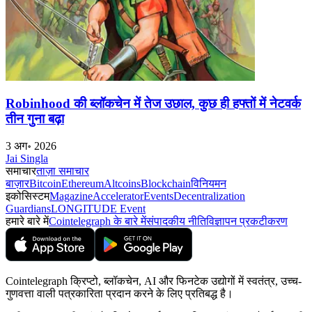
Robinhood की ब्लॉकचेन में तेज उछाल, कुछ ही हफ्तों में नेटवर्क
तीन गुना बढ़ा
3 अग॰ 2026
Jai Singla
समाचार
ताज़ा समाचार
बाज़ार
Bitcoin
Ethereum
Altcoins
Blockchain
विनियमन
इकोसिस्टम
Magazine
Accelerator
Events
Decentralization
Guardians
LONGITUDE Event
हमारे बारे में
Cointelegraph के बारे में
संपादकीय नीति
विज्ञापन प्रकटीकरण
Cointelegraph क्रिप्टो, ब्लॉकचेन, AI और फिनटेक उद्योगों में स्वतंत्र, उच्च-
गुणवत्ता वाली पत्रकारिता प्रदान करने के लिए प्रतिबद्ध है।