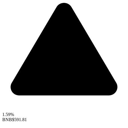
1.59%
BNB
$591.81