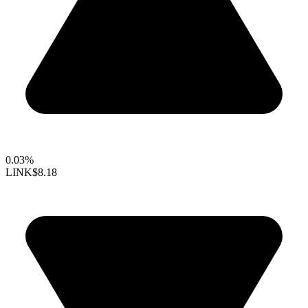
0.03%
LINK
$8.18