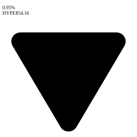
0.95%
HYPE
$54.16