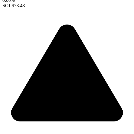
0.00%
SOL
$73.48