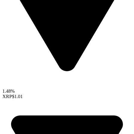
1.48%
XRP
$1.01