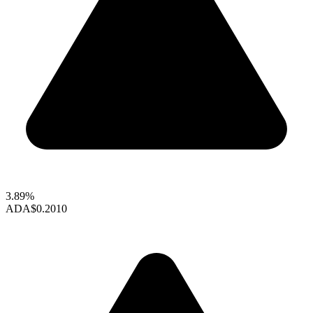
3.89%
ADA
$0.2010