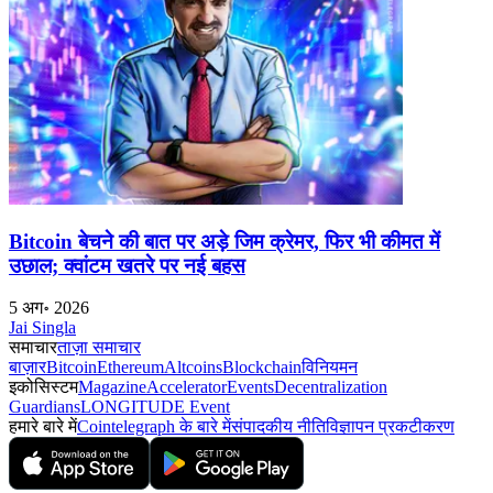
Bitcoin बेचने की बात पर अड़े जिम क्रेमर, फिर भी कीमत में
उछाल; क्वांटम खतरे पर नई बहस
5 अग॰ 2026
Jai Singla
समाचार
ताज़ा समाचार
बाज़ार
Bitcoin
Ethereum
Altcoins
Blockchain
विनियमन
इकोसिस्टम
Magazine
Accelerator
Events
Decentralization
Guardians
LONGITUDE Event
हमारे बारे में
Cointelegraph के बारे में
संपादकीय नीति
विज्ञापन प्रकटीकरण