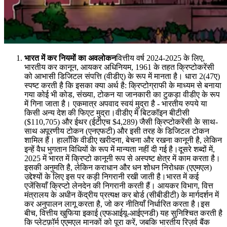
भारत में कर नियमों का अवलोकन
वित्तीय वर्ष 2024-2025 के लिए,
भारतीय कर कानून, आयकर अधिनियम, 1961 के तहत क्रिप्टोकरेंसी
को आभासी डिजिटल संपत्ति (वीडीए) के रूप में मानता है। धारा 2(47ए)
स्पष्ट करती है कि इसका क्या अर्थ है: क्रिप्टोग्राफी के माध्यम से बनाया
गया कोई भी कोड, संख्या, टोकन या जानकारी का टुकड़ा वीडीए के रूप
में गिना जाता है। एकमात्र अपवाद स्वयं मुद्रा है - भारतीय रुपये या
किसी अन्य देश की फिएट मुद्रा।वीडीए में बिटकॉइन बीटीसी
($110,705) और ईथर (ईटीएच $4,289) जैसी क्रिप्टोकरेंसी के साथ-
साथ अपूरणीय टोकन (एनएफटी) और इसी तरह के डिजिटल टोकन
शामिल हैं। हालाँकि वीडीए खरीदना, बेचना और रखना कानूनी है, लेकिन
इन्हें वैध भुगतान विधियों के रूप में मान्यता नहीं दी गई है।दूसरे शब्दों में,
2025 में भारत में क्रिप्टो कानूनी रूप से अस्पष्ट क्षेत्र में काम करता है।
इसकी अनुमति है, लेकिन कराधान और धन शोधन निरोधक (एएमएल)
उद्देश्यों के लिए इस पर कड़ी निगरानी रखी जाती है।भारत में कई
एजेंसियाँ क्रिप्टो लेनदेन की निगरानी करती हैं। आयकर विभाग, वित्त
मंत्रालय के अधीन केंद्रीय प्रत्यक्ष कर बोर्ड (सीबीडीटी) के मार्गदर्शन में
कर अनुपालन लागू करता है, जो कर नीतियाँ निर्धारित करता है।इस
बीच, वित्तीय खुफिया इकाई (एफआईयू-आईएनडी) यह सुनिश्चित करती है
कि प्लेटफ़ॉर्म एएमएल मानकों को पूरा करें, जबकि भारतीय रिज़र्व बैंक