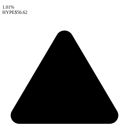
1.01%
HYPE
$56.62