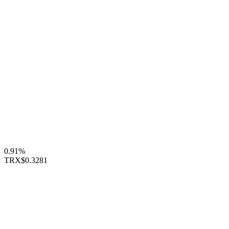
0.91%
TRX
$0.3281