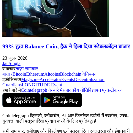
99% टूटा Balance Coin, हैक ने हिला दिया स्टेबलकॉइन बाजार
23 जुल॰ 2026
Jai Singla
समाचार
ताज़ा समाचार
बाज़ार
Bitcoin
Ethereum
Altcoins
Blockchain
विनियमन
इकोसिस्टम
Magazine
Accelerator
Events
Decentralization
Guardians
LONGITUDE Event
हमारे बारे में
Cointelegraph के बारे में
संपादकीय नीति
विज्ञापन प्रकटीकरण
Cointelegraph क्रिप्टो, ब्लॉकचेन, AI और फिनटेक उद्योगों में स्वतंत्र, उच्च-
गुणवत्ता वाली पत्रकारिता प्रदान करने के लिए प्रतिबद्ध है।
सभी समाचार, समीक्षाएं और विश्लेषण पूर्ण पत्रकारिता स्वतंत्रता और ईमानदारी