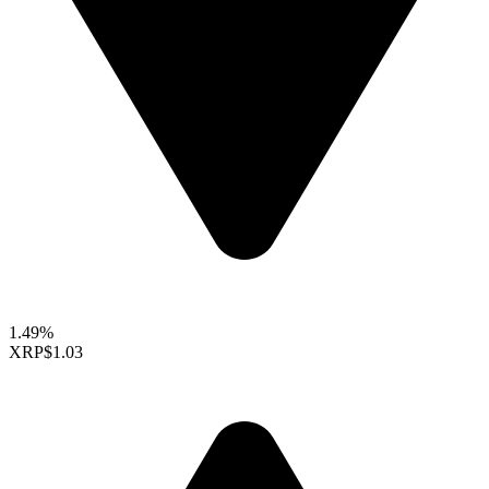
1.49%
XRP
$1.03