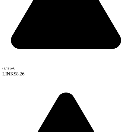
0.16%
LINK
$8.26