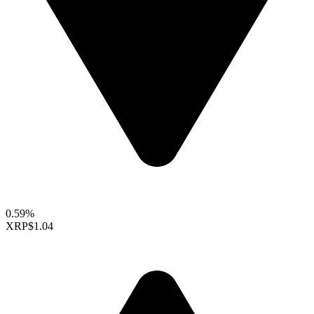
0.59%
XRP
$1.04