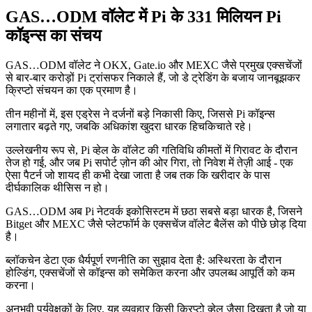
GAS…ODM वॉलेट में Pi के 331 मिलियन Pi
कॉइन्स का संचय
GAS…ODM वॉलेट ने OKX, Gate.io और MEXC जैसे प्रमुख एक्सचेंजों
से बार-बार करोड़ों Pi ट्रांसफर निकाले हैं, जो डे ट्रेडिंग के बजाय जानबूझकर
क्रिप्टो संचयन का एक प्रमाण है।
तीन महीनों में, इस एड्रेस ने दर्जनों बड़े निकासी किए, जिससे Pi कॉइन्स
लगातार बढ़ते गए, जबकि अधिकांश खुदरा धारक हिचकिचाते रहे।
उल्लेखनीय रूप से, Pi व्हेल के वॉलेट की गतिविधि कीमतों में गिरावट के दौरान
तेज हो गई, और जब Pi सपोर्ट ज़ोन की ओर गिरा, तो निवेश में तेज़ी आई - एक
ऐसा पैटर्न जो शायद ही कभी देखा जाता है जब तक कि खरीदार के पास
दीर्घकालिक थीसिस न हो।
GAS…ODM अब Pi नेटवर्क इकोसिस्टम में छठा सबसे बड़ा धारक है, जिसने
Bitget और MEXC जैसे प्लेटफॉर्म के एक्सचेंज वॉलेट बैलेंस को पीछे छोड़ दिया
है।
ब्लॉकचेन डेटा एक धैर्यपूर्ण रणनीति का सुझाव देता है: अस्थिरता के दौरान
होल्डिंग, एक्सचेंजों से कॉइन्स को समेकित करना और उपलब्ध आपूर्ति को कम
करना।
अनुभवी पर्यवेक्षकों के लिए, यह व्यवहार किसी क्रिप्टो व्हेल जैसा दिखता है जो या