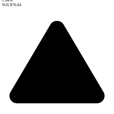
1.94%
SOL
$76.04