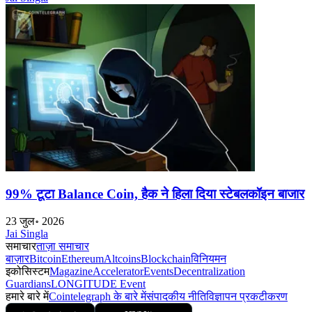
99% टूटा Balance Coin, हैक ने हिला दिया स्टेबलकॉइन बाजार
23 जुल॰ 2026
Jai Singla
समाचार
ताज़ा समाचार
बाज़ार
Bitcoin
Ethereum
Altcoins
Blockchain
विनियमन
इकोसिस्टम
Magazine
Accelerator
Events
Decentralization
Guardians
LONGITUDE Event
हमारे बारे में
Cointelegraph के बारे में
संपादकीय नीति
विज्ञापन प्रकटीकरण