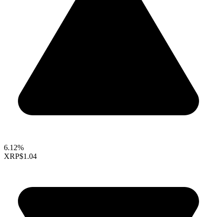
6.12%
XRP
$1.04