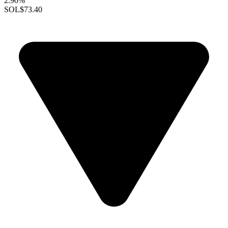
2.90%
SOL
$73.40