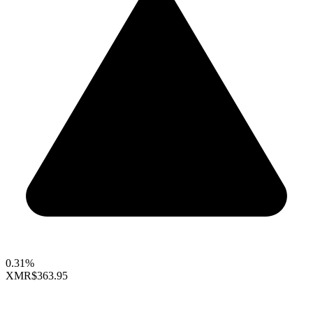
0.31%
XMR
$363.95