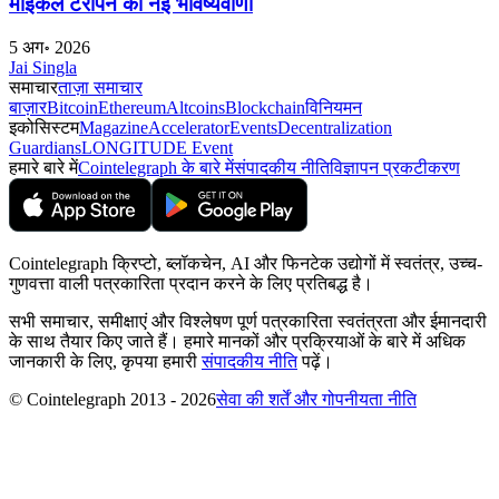
माइकल टरपिन की नई भविष्यवाणी
5 अग॰ 2026
Jai Singla
समाचार
ताज़ा समाचार
बाज़ार
Bitcoin
Ethereum
Altcoins
Blockchain
विनियमन
इकोसिस्टम
Magazine
Accelerator
Events
Decentralization
Guardians
LONGITUDE Event
हमारे बारे में
Cointelegraph के बारे में
संपादकीय नीति
विज्ञापन प्रकटीकरण
Cointelegraph क्रिप्टो, ब्लॉकचेन, AI और फिनटेक उद्योगों में स्वतंत्र, उच्च-
गुणवत्ता वाली पत्रकारिता प्रदान करने के लिए प्रतिबद्ध है।
सभी समाचार, समीक्षाएं और विश्लेषण पूर्ण पत्रकारिता स्वतंत्रता और ईमानदारी
के साथ तैयार किए जाते हैं। हमारे मानकों और प्रक्रियाओं के बारे में अधिक
जानकारी के लिए, कृपया हमारी
संपादकीय नीति
पढ़ें।
© Cointelegraph 2013 - 2026
सेवा की शर्तें और गोपनीयता नीति