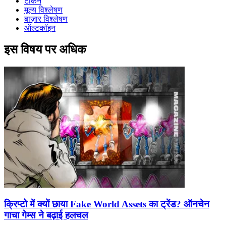
टोकन
मूल्य विश्लेषण
बाज़ार विश्लेषण
ऑल्टकॉइन
इस विषय पर अधिक
क्रिप्टो में क्यों छाया Fake World Assets का ट्रेंड? ऑनचेन
गाचा गेम्स ने बढ़ाई हलचल