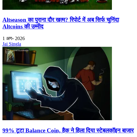
Altseason का पुराना दौर खत्म? रिपोर्ट में अब सिर्फ चुनिंदा
Altcoins की उम्मीद
1 अग॰ 2026
Jai Singla
99% टूटा Balance Coin, हैक ने हिला दिया स्टेबलकॉइन बाजार