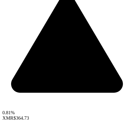
0.81%
XMR
$364.73