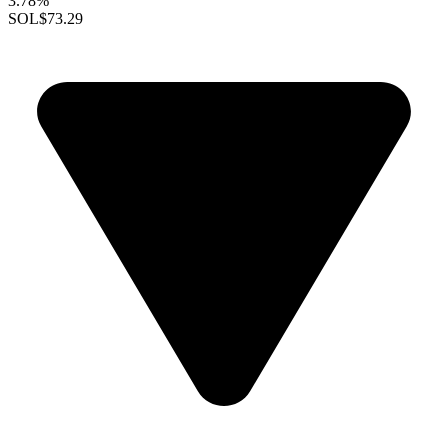
3.78%
SOL
$73.29