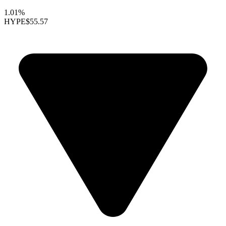
1.01%
HYPE
$55.57