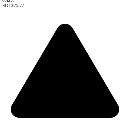
0.42%
SOL
$75.77