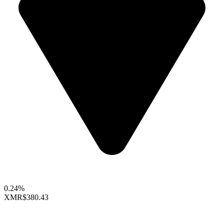
0.24%
XMR
$380.43