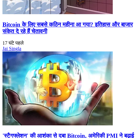
Bitcoin के लिए सबसे कठिन महीना आ गया? इतिहास और बाजार
संकेत दे रहे हैं चेतावनी
17 घंटे पहले
Jai Singla
'स्टैगफ्लेशन' की आशंका से दबा Bitcoin, अमेरिकी PMI ने बढ़ाई