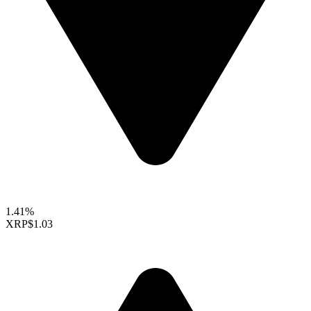
1.41%
XRP
$1.03