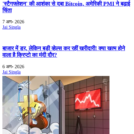
'स्टैगफ्लेशन' की आशंका से दबा Bitcoin, अमेरिकी PMI ने बढ़ाई
चिंता
7 अग॰ 2026
Jai Singla
बाजार में डर, लेकिन बड़ी व्हेल्स कर रहीं खरीदारी! क्या खत्म होने
वाला है क्रिप्टो का मंदी दौर?
6 अग॰ 2026
Jai Singla