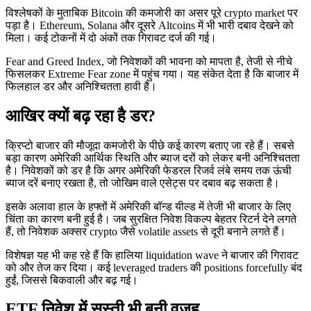
विश्लेषकों के मुताबिक Bitcoin की कमजोरी का असर पूरे crypto market पर
पड़ा है। Ethereum, Solana और दूसरे Altcoins में भी भारी दबाव देखने को
मिला। कई टोकनों में दो अंकों तक गिरावट दर्ज की गई।
Fear and Greed Index, जो निवेशकों की भावना को मापता है, तेजी से नीचे
फिसलकर Extreme Fear zone में पहुंच गया। यह संकेत देता है कि बाजार में
फिलहाल डर और अनिश्चितता हावी है।
आखिर क्यों बढ़ रहा है डर?
क्रिप्टो बाजार की मौजूदा कमजोरी के पीछे कई कारण बताए जा रहे हैं। सबसे
बड़ा कारण अमेरिकी आर्थिक स्थिति और ब्याज दरों को लेकर बनी अनिश्चितता
है। निवेशकों को डर है कि अगर अमेरिकी फेडरल रिजर्व लंबे समय तक ऊंची
ब्याज दरें बनाए रखता है, तो जोखिम वाले एसेट्स पर दबाव बढ़ सकता है।
इसके अलावा हाल के हफ्तों में अमेरिकी बॉन्ड यील्ड में तेजी भी बाजार के लिए
चिंता का कारण बनी हुई है। जब सुरक्षित निवेश विकल्प बेहतर रिटर्न देने लगते
हैं, तो निवेशक अक्सर crypto जैसे volatile assets से दूरी बनाने लगते हैं।
विशेषज्ञ यह भी कह रहे हैं कि हालिया liquidation wave ने बाजार की गिरावट
को और तेज कर दिया। कई leveraged traders की positions forcefully बंद
हुईं, जिससे बिकवाली और बढ़ गई।
ETF निवेश में सुस्ती भी बनी वजह