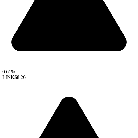
0.61%
LINK
$8.26