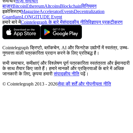
समाचार
ताज़ा समाचार
बाज़ार
Bitcoin
Ethereum
Altcoins
Blockchain
विनियमन
इकोसिस्टम
Magazine
Accelerator
Events
Decentralization
Guardians
LONGITUDE Event
हमारे बारे में
Cointelegraph के बारे में
संपादकीय नीति
विज्ञापन प्रकटीकरण
Cointelegraph क्रिप्टो, ब्लॉकचेन, AI और फिनटेक उद्योगों में स्वतंत्र, उच्च-
गुणवत्ता वाली पत्रकारिता प्रदान करने के लिए प्रतिबद्ध है।
सभी समाचार, समीक्षाएं और विश्लेषण पूर्ण पत्रकारिता स्वतंत्रता और ईमानदारी
के साथ तैयार किए जाते हैं। हमारे मानकों और प्रक्रियाओं के बारे में अधिक
जानकारी के लिए, कृपया हमारी
संपादकीय नीति
पढ़ें।
© Cointelegraph 2013 - 2026
सेवा की शर्तें और गोपनीयता नीति