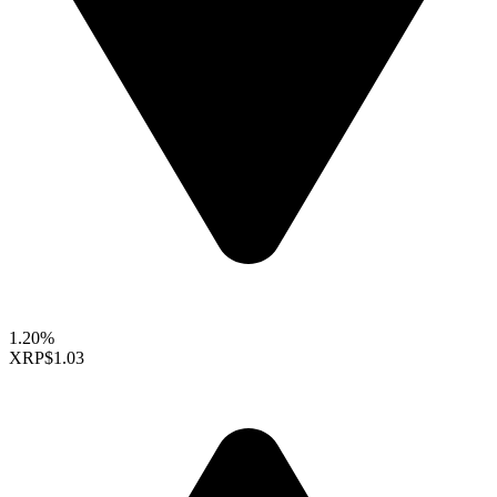
1.20%
XRP
$1.03