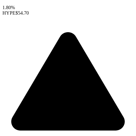
1.80%
HYPE
$54.70