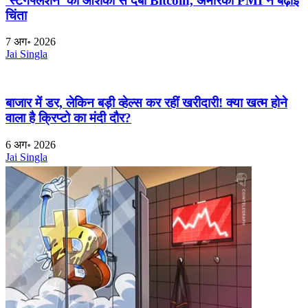
'स्टैगफ्लेशन' की आशंका से दबा Bitcoin, अमेरिकी PMI ने बढ़ाई
चिंता
7 अग॰ 2026
Jai Singla
बाजार में डर, लेकिन बड़ी व्हेल्स कर रहीं खरीदारी! क्या खत्म होने
वाला है क्रिप्टो का मंदी दौर?
6 अग॰ 2026
Jai Singla