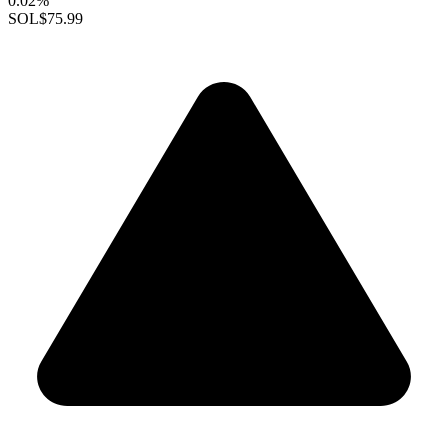
0.02%
SOL
$75.99