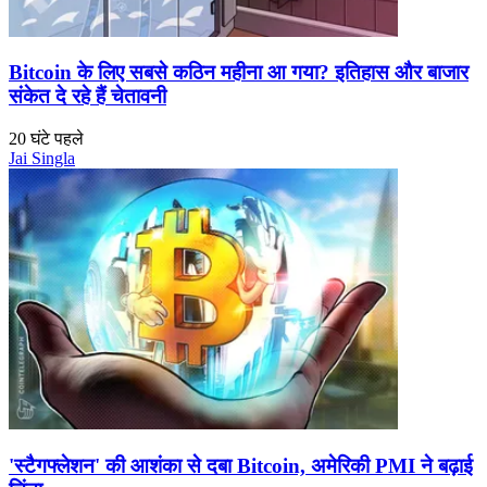
Bitcoin के लिए सबसे कठिन महीना आ गया? इतिहास और बाजार
संकेत दे रहे हैं चेतावनी
20 घंटे पहले
Jai Singla
'स्टैगफ्लेशन' की आशंका से दबा Bitcoin, अमेरिकी PMI ने बढ़ाई