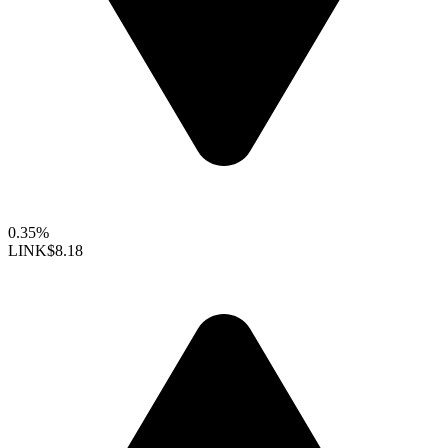
0.35%
LINK
$8.18