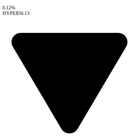
0.12%
HYPE
$56.13