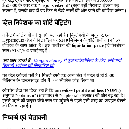
प्रसिद्ध ट्रेडर
पीटर ब्रांड्ट
का अनुमान है कि बिटकॉइन को $50,000—
$60,000 के स्तर तक “major shakeout” (बहुत बड़ी गिरावट) झेलना पड़
सकता है, उसके बाद ही वह फिर से ऊँचे स्तरों की ओर जाने की कोशिश करेगा।
व्हेल निवेशक का शॉर्ट बेट्टिंग
मार्केट में शॉर्ट दावों की सुनामी चल रही है। विश्लेषणों के अनुसार, एक
Hyperliquid व्हेल ने बिटकॉइन पर
$140 मिलियन
के शॉर्ट पोजीशन को 5×
लीवरेज के साथ खोला है। इस पोजीशन की
liquidation price
(लिक्विडेशन
स्तर) $137,700 बताई गई है।
क्या आप जानते हैं
-
Morgan Stanley ने कुछ पोर्टफोलियो के लिए 'रूढ़िवादी'
क्रिप्टो आवंटन की सिफारिश की
यह व्हेल अकेली नहीं है। पिछले हफ्ते एक अन्य व्हेल ने पहले से ही $500
मिलियन के डाउनसाइड दांव में 10× लीवरेज जोड़ लिया था।
ऑनचेन डेटा यह दिखा रहा है कि
unrealized profit and loss (NUPL)
अनुपात “optimism” (आशावाद) से “euphoria” (उत्साह) की ओर बढ़ रहा है।
इससे पहले की बाज़ार ऊँचे स्तर पर पहुंचने से पहले इसी तरह का व्यवहार देखने
को मिलता रहा है।
निष्कर्ष एवं चेतावनी