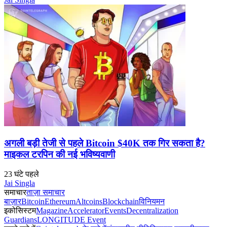
अगली बड़ी तेजी से पहले Bitcoin $40K तक गिर सकता है?
माइकल टरपिन की नई भविष्यवाणी
23 घंटे पहले
Jai Singla
समाचार
ताज़ा समाचार
बाज़ार
Bitcoin
Ethereum
Altcoins
Blockchain
विनियमन
इकोसिस्टम
Magazine
Accelerator
Events
Decentralization
Guardians
LONGITUDE Event