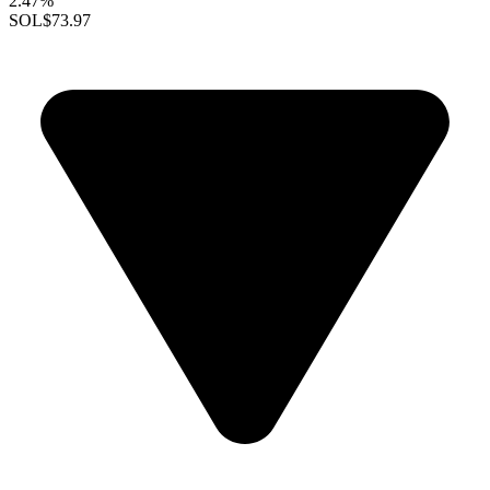
2.47%
SOL
$73.97