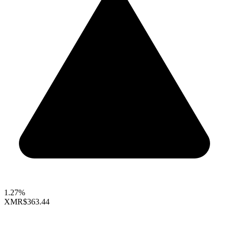
1.27%
XMR
$363.44