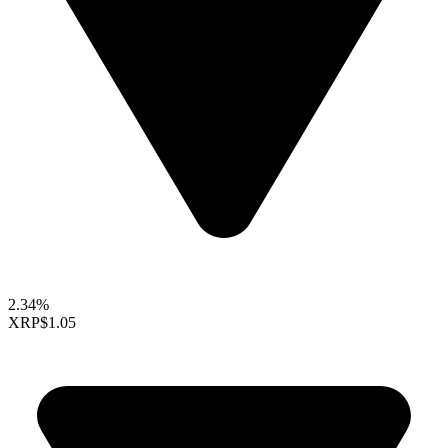
2.34%
XRP
$1.05