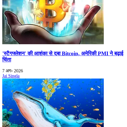
'स्टैगफ्लेशन' की आशंका से दबा Bitcoin, अमेरिकी PMI ने बढ़ाई
चिंता
7 अग॰ 2026
Jai Singla