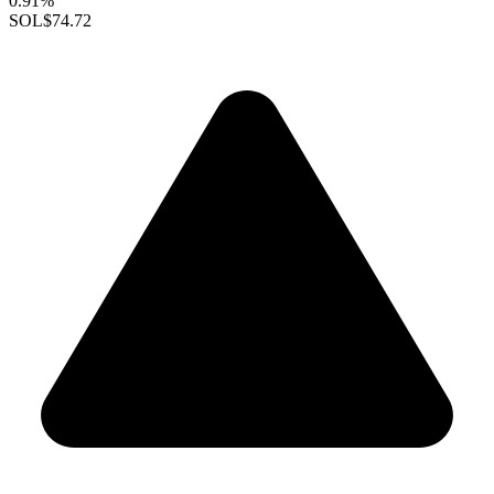
0.91%
SOL
$74.72