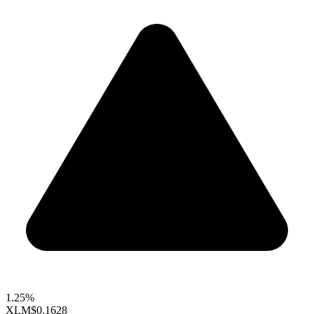
1.25%
XLM
$0.1628