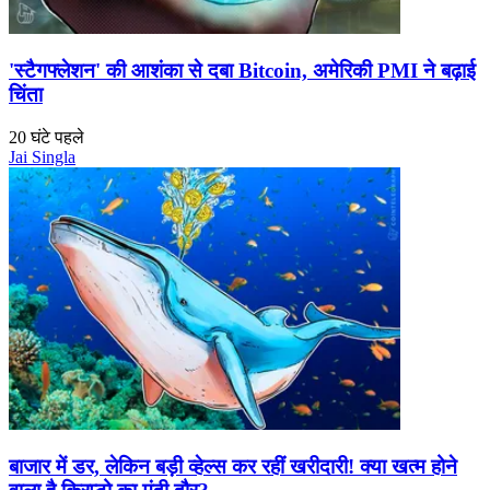
'स्टैगफ्लेशन' की आशंका से दबा Bitcoin, अमेरिकी PMI ने बढ़ाई
चिंता
20 घंटे पहले
Jai Singla
बाजार में डर, लेकिन बड़ी व्हेल्स कर रहीं खरीदारी! क्या खत्म होने