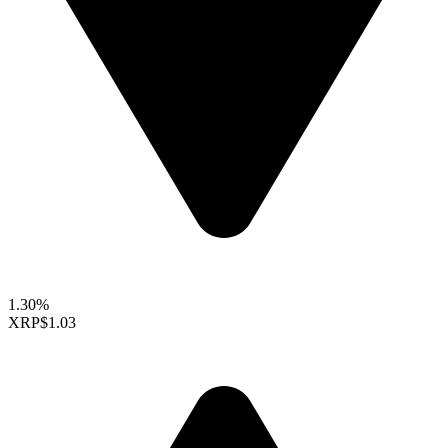
1.30%
XRP
$1.03