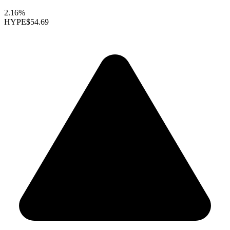
2.16%
HYPE
$54.69