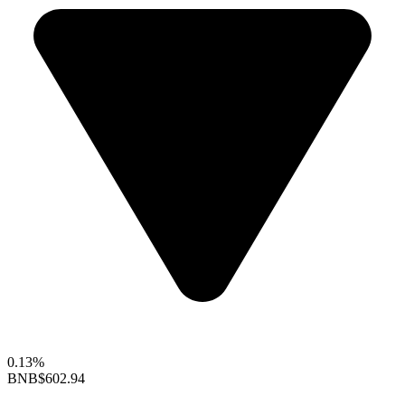
0.13%
BNB
$602.94