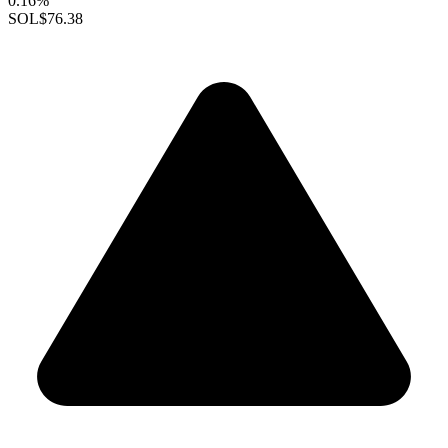
0.16%
SOL
$76.38