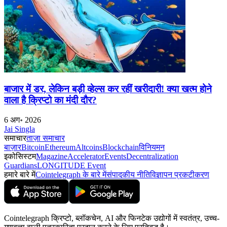
बाजार में डर, लेकिन बड़ी व्हेल्स कर रहीं खरीदारी! क्या खत्म होने
वाला है क्रिप्टो का मंदी दौर?
6 अग॰ 2026
Jai Singla
समाचार
ताज़ा समाचार
बाज़ार
Bitcoin
Ethereum
Altcoins
Blockchain
विनियमन
इकोसिस्टम
Magazine
Accelerator
Events
Decentralization
Guardians
LONGITUDE Event
हमारे बारे में
Cointelegraph के बारे में
संपादकीय नीति
विज्ञापन प्रकटीकरण
Cointelegraph क्रिप्टो, ब्लॉकचेन, AI और फिनटेक उद्योगों में स्वतंत्र, उच्च-