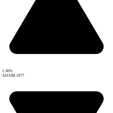
1.36%
ADA
$0.1977