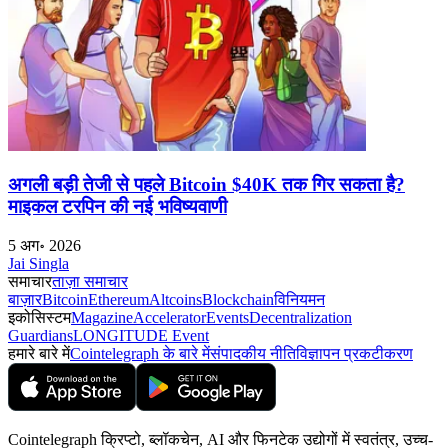
अगली बड़ी तेजी से पहले Bitcoin $40K तक गिर सकता है?
माइकल टरपिन की नई भविष्यवाणी
5 अग॰ 2026
Jai Singla
समाचार
ताज़ा समाचार
बाज़ार
Bitcoin
Ethereum
Altcoins
Blockchain
विनियमन
इकोसिस्टम
Magazine
Accelerator
Events
Decentralization
Guardians
LONGITUDE Event
हमारे बारे में
Cointelegraph के बारे में
संपादकीय नीति
विज्ञापन प्रकटीकरण
Cointelegraph क्रिप्टो, ब्लॉकचेन, AI और फिनटेक उद्योगों में स्वतंत्र, उच्च-