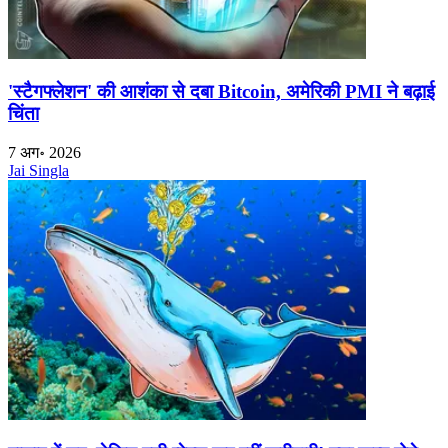
'स्टैगफ्लेशन' की आशंका से दबा Bitcoin, अमेरिकी PMI ने बढ़ाई
चिंता
7 अग॰ 2026
Jai Singla