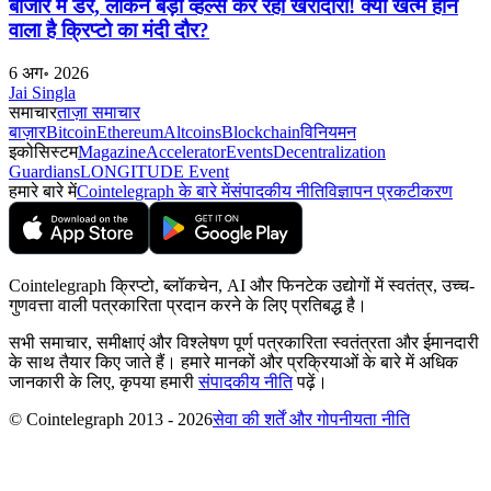
बाजार में डर, लेकिन बड़ी व्हेल्स कर रहीं खरीदारी! क्या खत्म होने
वाला है क्रिप्टो का मंदी दौर?
6 अग॰ 2026
Jai Singla
समाचार
ताज़ा समाचार
बाज़ार
Bitcoin
Ethereum
Altcoins
Blockchain
विनियमन
इकोसिस्टम
Magazine
Accelerator
Events
Decentralization
Guardians
LONGITUDE Event
हमारे बारे में
Cointelegraph के बारे में
संपादकीय नीति
विज्ञापन प्रकटीकरण
Cointelegraph क्रिप्टो, ब्लॉकचेन, AI और फिनटेक उद्योगों में स्वतंत्र, उच्च-
गुणवत्ता वाली पत्रकारिता प्रदान करने के लिए प्रतिबद्ध है।
सभी समाचार, समीक्षाएं और विश्लेषण पूर्ण पत्रकारिता स्वतंत्रता और ईमानदारी
के साथ तैयार किए जाते हैं। हमारे मानकों और प्रक्रियाओं के बारे में अधिक
जानकारी के लिए, कृपया हमारी
संपादकीय नीति
पढ़ें।
© Cointelegraph 2013 - 2026
सेवा की शर्तें और गोपनीयता नीति