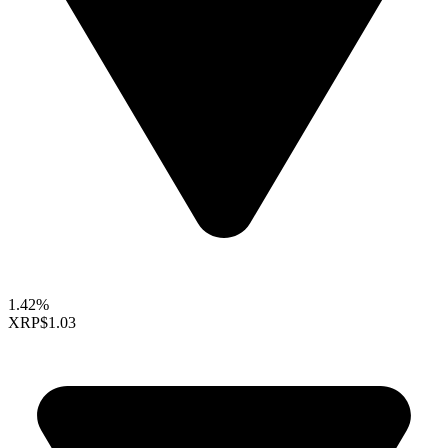
1.42%
XRP
$1.03