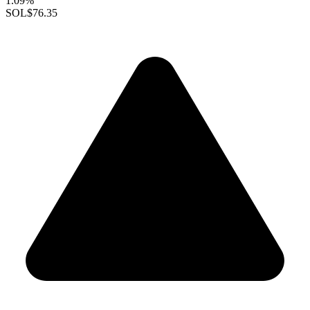
1.09%
SOL
$76.35