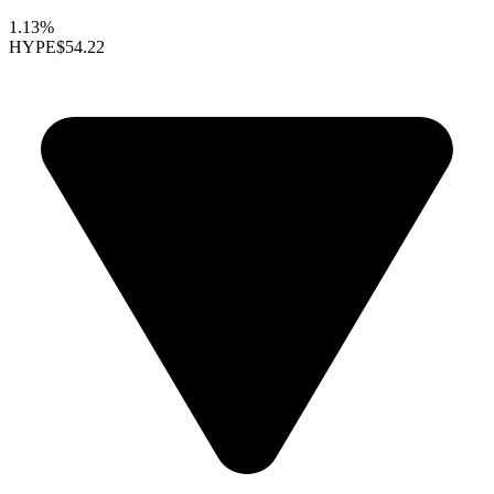
1.13%
HYPE
$54.22