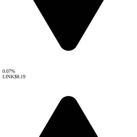
0.07%
LINK
$8.19