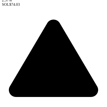
2.57%
SOL
$74.03