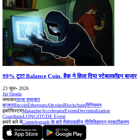
99% टूटा Balance Coin, हैक ने हिला दिया स्टेबलकॉइन बाजार
23 जुल॰ 2026
Jai Singla
समाचार
ताज़ा समाचार
बाज़ार
Bitcoin
Ethereum
Altcoins
Blockchain
विनियमन
इकोसिस्टम
Magazine
Accelerator
Events
Decentralization
Guardians
LONGITUDE Event
हमारे बारे में
Cointelegraph के बारे में
संपादकीय नीति
विज्ञापन प्रकटीकरण