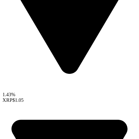
1.43%
XRP
$1.05