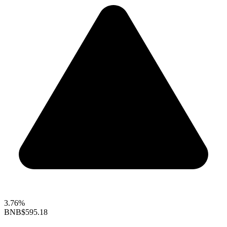
3.76%
BNB
$595.18