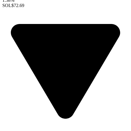
1.38%
SOL
$72.69