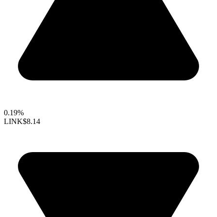
0.19%
LINK
$8.14