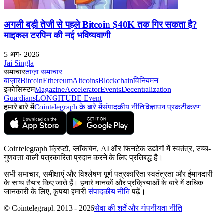
अगली बड़ी तेजी से पहले Bitcoin $40K तक गिर सकता है?
माइकल टरपिन की नई भविष्यवाणी
5 अग॰ 2026
Jai Singla
समाचार
ताज़ा समाचार
बाज़ार
Bitcoin
Ethereum
Altcoins
Blockchain
विनियमन
इकोसिस्टम
Magazine
Accelerator
Events
Decentralization
Guardians
LONGITUDE Event
हमारे बारे में
Cointelegraph के बारे में
संपादकीय नीति
विज्ञापन प्रकटीकरण
Cointelegraph क्रिप्टो, ब्लॉकचेन, AI और फिनटेक उद्योगों में स्वतंत्र, उच्च-
गुणवत्ता वाली पत्रकारिता प्रदान करने के लिए प्रतिबद्ध है।
सभी समाचार, समीक्षाएं और विश्लेषण पूर्ण पत्रकारिता स्वतंत्रता और ईमानदारी
के साथ तैयार किए जाते हैं। हमारे मानकों और प्रक्रियाओं के बारे में अधिक
जानकारी के लिए, कृपया हमारी
संपादकीय नीति
पढ़ें।
© Cointelegraph 2013 - 2026
सेवा की शर्तें और गोपनीयता नीति