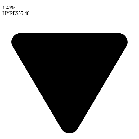
1.45%
HYPE
$55.48