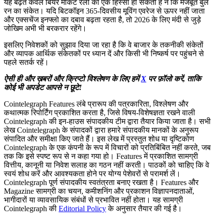
यह बढ़त केवल बियर मार्केट रैली का एक हिस्सा हो सकती है न कि मजबूत बुल
रन का संकेत। यदि बिटकॉइन 365-दिवसीय मूविंग एवरेज से ऊपर नहीं जाता
और एक्सचेंज इनफ्लो का दबाव बढ़ता रहता है, तो 2026 के लिए मंदी से जुड़े
जोखिम अभी भी बरकरार रहेंगे।
इसलिए निवेशकों को सुझाव दिया जा रहा है कि वे बाजार के तकनीकी संकेतों
और व्यापक आर्थिक संकेतकों पर ध्यान दें और किसी भी निष्कर्ष पर पहुंचने से
पहले सतर्क रहें।
ऐसी ही और ख़बरों और क्रिप्टो विश्लेषण के लिए हमें
X
पर फ़ॉलो करें, ताकि
कोई भी अपडेट आपसे न छूटे!
Cointelegraph Features लंबे प्रारूप की पत्रकारिता, विश्लेषण और
कथात्मक रिपोर्टिंग प्रकाशित करता है, जिसे विषय-विशेषज्ञता रखने वाली
Cointelegraph की इन-हाउस संपादकीय टीम द्वारा तैयार किया जाता है। सभी
लेख Cointelegraph के संपादकों द्वारा हमारे संपादकीय मानकों के अनुरूप
संपादित और समीक्षा किए जाते हैं। इस लेख में प्रस्तुत शोध या दृष्टिकोण
Cointelegraph के एक कंपनी के रूप में विचारों को प्रतिबिंबित नहीं करते, जब
तक कि इसे स्पष्ट रूप से न कहा गया हो। Features में प्रकाशित सामग्री
वित्तीय, कानूनी या निवेश सलाह का गठन नहीं करती। पाठकों को चाहिए कि वे
स्वयं शोध करें और आवश्यकता होने पर योग्य पेशेवरों से परामर्श लें।
Cointelegraph पूर्ण संपादकीय स्वतंत्रता बनाए रखता है। Features और
Magazine सामग्री का चयन, कमीशनिंग और प्रकाशन विज्ञापनदाताओं,
भागीदारों या व्यावसायिक संबंधों से प्रभावित नहीं होता। यह सामग्री
Cointelegraph की
Editorial Policy
के अनुसार तैयार की गई है।