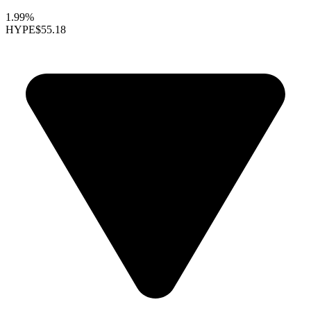
1.99%
HYPE
$55.18