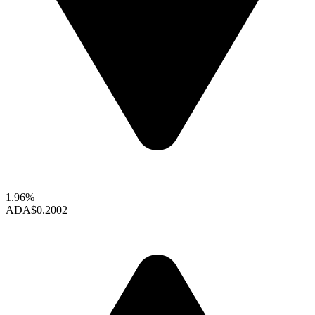
1.96%
ADA
$0.2002