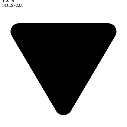
1.67%
SOL
$72.68