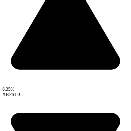
6.35%
XRP
$1.01