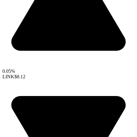
0.05%
LINK
$8.12