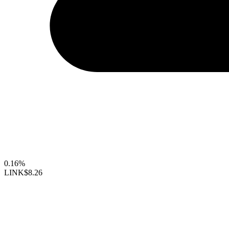
0.16%
LINK
$8.26