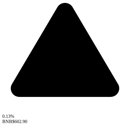
0.13%
BNB
$602.90