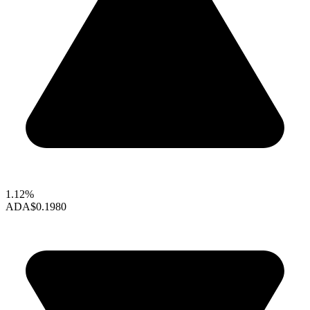
1.12%
ADA
$0.1980