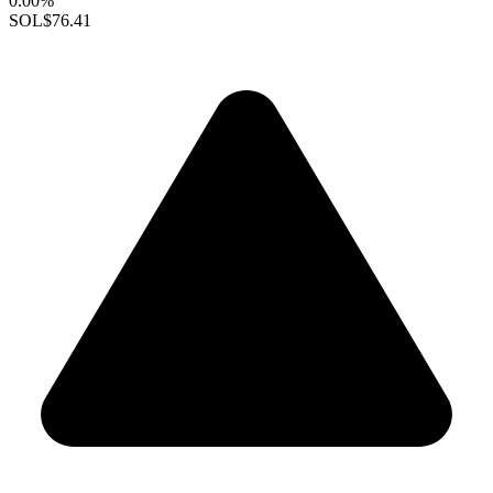
0.00%
SOL
$76.41