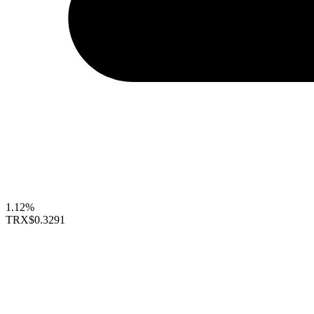
1.12%
TRX
$0.3291