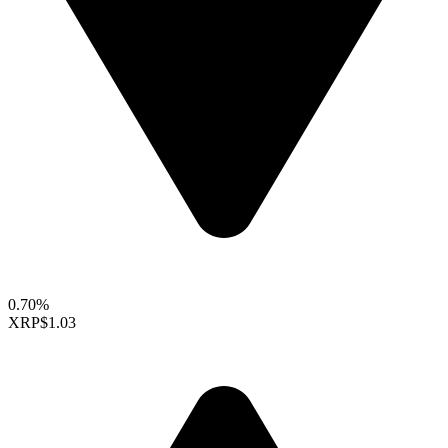
0.70%
XRP
$1.03