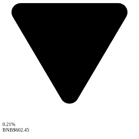
0.21%
BNB
$602.45