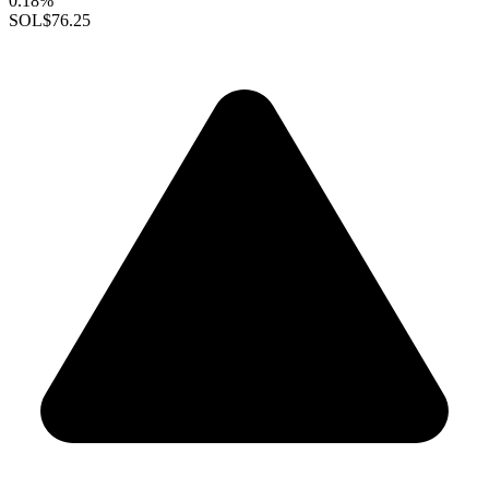
0.18%
SOL
$76.25