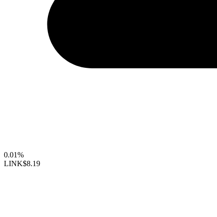
0.01%
LINK
$8.19