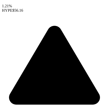
1.21%
HYPE
$56.16