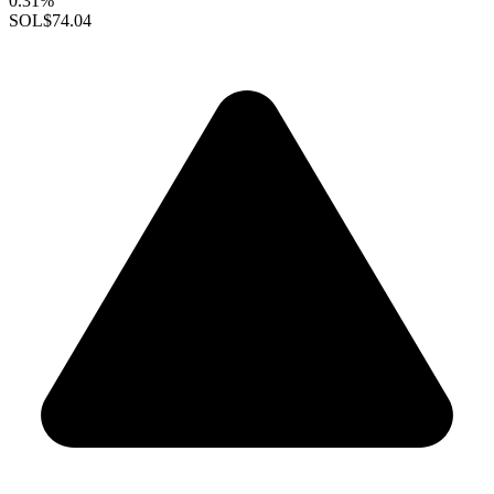
0.31%
SOL
$74.04