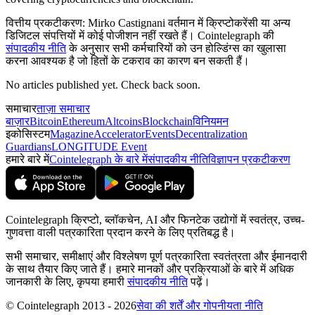
वित्तीय प्रकटीकरण:
Mirko Castignani वर्तमान में क्रिप्टोकरेंसी या अन्य
डिजिटल संपत्तियों में कोई पोजीशन नहीं रखते हैं। Cointelegraph की
संपादकीय नीति
के अनुसार सभी कर्मचारियों को उन होल्डिंग्स का खुलासा
करना आवश्यक है जो हितों के टकराव का कारण बन सकती हैं।
No articles published yet. Check back soon.
समाचार
ताज़ा समाचार
बाज़ार
Bitcoin
Ethereum
Altcoins
Blockchain
विनियमन
इकोसिस्टम
Magazine
Accelerator
Events
Decentralization
Guardians
LONGITUDE Event
हमारे बारे में
Cointelegraph के बारे में
संपादकीय नीति
विज्ञापन प्रकटीकरण
Cointelegraph क्रिप्टो, ब्लॉकचेन, AI और फिनटेक उद्योगों में स्वतंत्र, उच्च-
गुणवत्ता वाली पत्रकारिता प्रदान करने के लिए प्रतिबद्ध है।
सभी समाचार, समीक्षाएं और विश्लेषण पूर्ण पत्रकारिता स्वतंत्रता और ईमानदारी
के साथ तैयार किए जाते हैं। हमारे मानकों और प्रक्रियाओं के बारे में अधिक
जानकारी के लिए, कृपया हमारी
संपादकीय नीति
पढ़ें।
© Cointelegraph 2013 - 2026
सेवा की शर्तें और गोपनीयता नीति