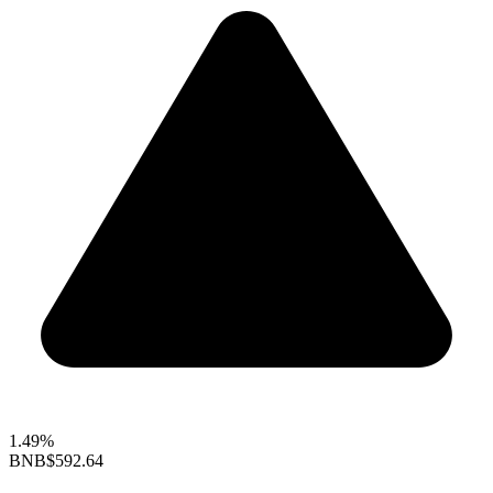
1.49%
BNB
$592.64