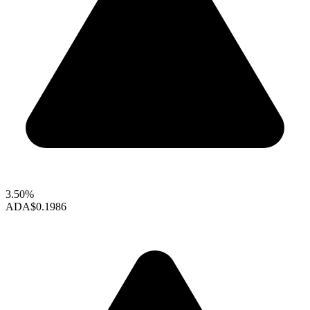
3.50%
ADA
$0.1986