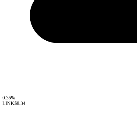
0.35%
LINK
$8.34