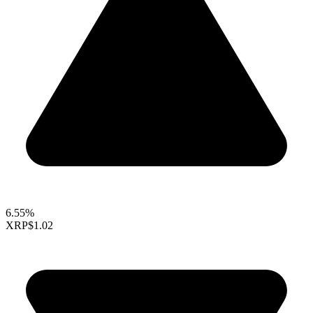
6.55%
XRP
$1.02