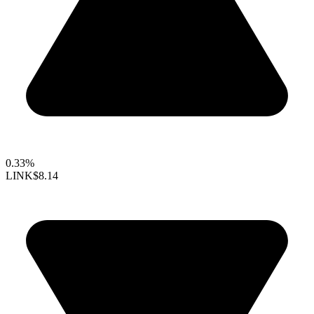
0.33%
LINK
$8.14