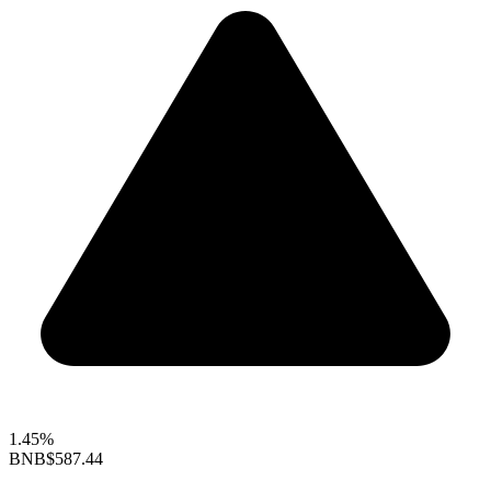
1.45%
BNB
$587.44