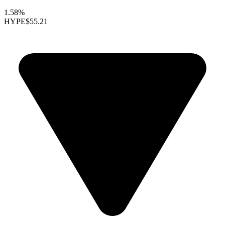
1.58%
HYPE
$55.21