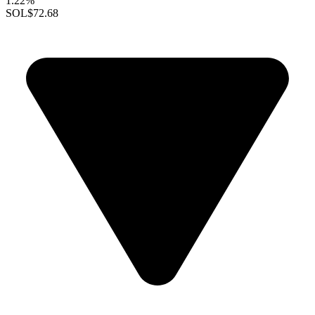
1.22%
SOL
$72.68