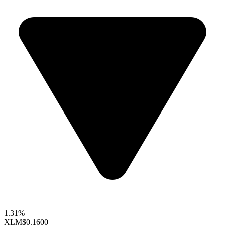
1.31%
XLM
$0.1600