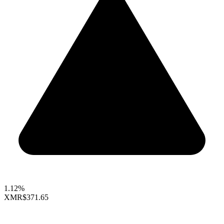
1.12%
XMR
$371.65