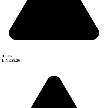
0.19%
LINK
$8.26