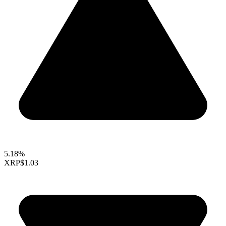
5.18%
XRP
$1.03