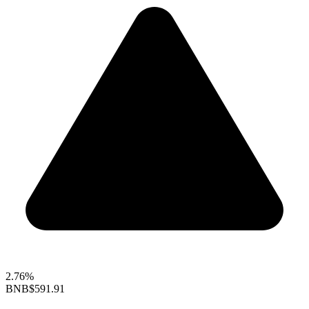
2.76%
BNB
$591.91